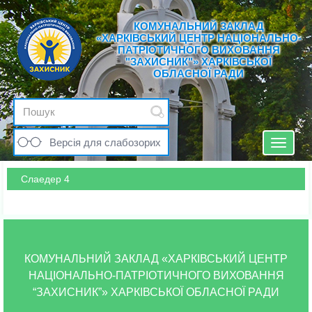
КОМУНАЛЬНИЙ ЗАКЛАД
«ХАРКІВСЬКИЙ ЦЕНТР НАЦІОНАЛЬНО-
ПАТРІОТИЧНОГО ВИХОВАННЯ
"ЗАХИСНИК"» ХАРКІВСЬКОЇ
ОБЛАСНОЇ РАДИ
Версія для слабозорих
Toggle
navigat
Слаедер 4
КОМУНАЛЬНИЙ ЗАКЛАД «ХАРКІВСЬКИЙ ЦЕНТР
НАЦІОНАЛЬНО-ПАТРІОТИЧНОГО ВИХОВАННЯ
“ЗАХИСНИК”» ХАРКІВСЬКОЇ ОБЛАСНОЇ РАДИ