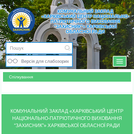
КОМУНАЛЬНИЙ ЗАКЛАД
«ХАРКІВСЬКИЙ ЦЕНТР НАЦІОНАЛЬНО-
ПАТРІОТИЧНОГО ВИХОВАННЯ
"ЗАХИСНИК"» ХАРКІВСЬКОЇ
ОБЛАСНОЇ РАДИ
Версія для слабозорих
Toggle
navigat
Спілкування
КОМУНАЛЬНИЙ ЗАКЛАД «ХАРКІВСЬКИЙ ЦЕНТР
НАЦІОНАЛЬНО-ПАТРІОТИЧНОГО ВИХОВАННЯ
“ЗАХИСНИК”» ХАРКІВСЬКОЇ ОБЛАСНОЇ РАДИ