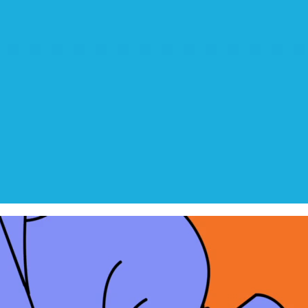
 для збільшення чи зменшення гучності.