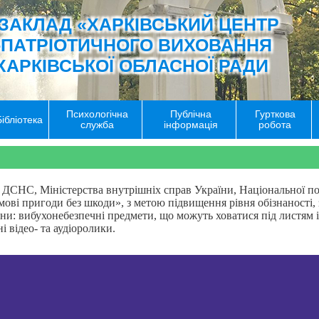
ЗАКЛАД «ХАРКІВСЬКИЙ ЦЕНТР
-ПАТРІОТИЧНОГО ВИХОВАННЯ
ХАРКІВСЬКОЇ ОБЛАСНОЇ РАДИ
Психологічна
Публічна
Гурткова
Бібліотека
служба
інформація
робота
ії ДСНС, Міністерства внутрішніх справ України, Національної п
і пригоди без шкоди», з метою підвищення рівня обізнаності, зб
ійни: вибухонебезпечні предмети, що можуть ховатися під листям і
 відео- та аудіоролики.