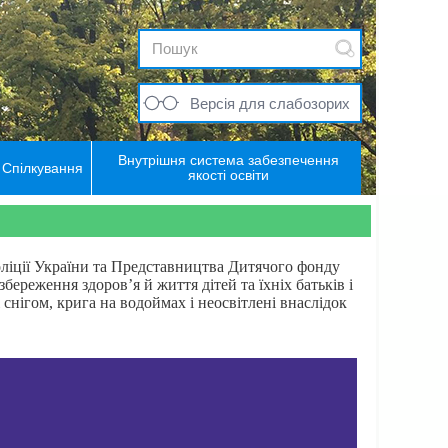
Версія для слабозорих
Внутрішня система забезпечення
Спілкування
якості освіти
оліції України та Представництва Дитячого фонду
ереження здоровʼя й життя дітей та їхніх батьків і
 снігом, крига на водоймах і неосвітлені внаслідок