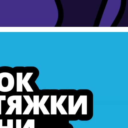
 для збільшення чи зменшення гучності.