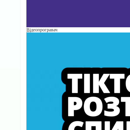
Відеопрогравач
00:00
00:00
00:15
Використовуйте клавіші зі стрілками Вгору/Вниз