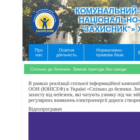
КОМУНАЛЬНИЙ 
НАЦІОНАЛЬНО
"ЗАХИСНИК"» 
Про
Освітня
Нормативно-
нас
діяльність
правова база
Спільно до безпеки. Зимові пригоди без шкоди
В рамках реалізації спільної інформаційної кампан
ООН (ЮНІСЕФ) в Україні «Спільно до безпеки. Зимов
захисту від небезпек, які чатують узимку під час в
регулярних вимкнень електроенергії дороги створені
Відеопрогравач