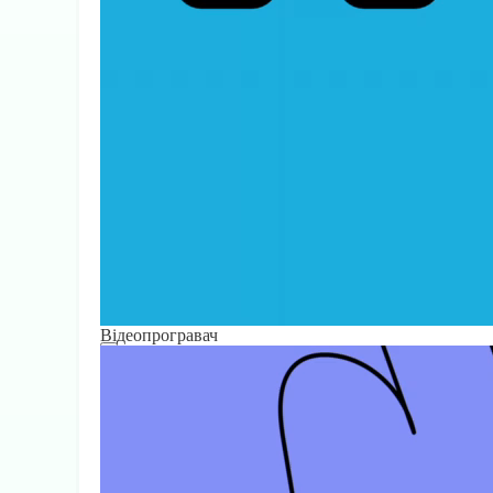
Відеопрогравач
00:00
00:00
00:15
Використовуйте клавіші зі стрілками Вгору/Вниз