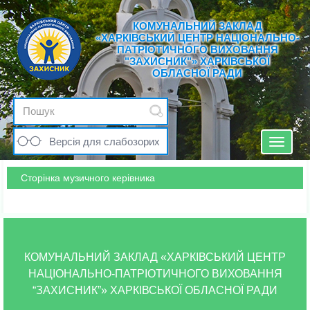
КОМУНАЛЬНИЙ ЗАКЛАД
«ХАРКІВСЬКИЙ ЦЕНТР НАЦІОНАЛЬНО-
ПАТРІОТИЧНОГО ВИХОВАННЯ
"ЗАХИСНИК"» ХАРКІВСЬКОЇ
ОБЛАСНОЇ РАДИ
Версія для слабозорих
Toggle
navigat
Сторінка музичного керівника
КОМУНАЛЬНИЙ ЗАКЛАД «ХАРКІВСЬКИЙ ЦЕНТР
НАЦІОНАЛЬНО-ПАТРІОТИЧНОГО ВИХОВАННЯ
“ЗАХИСНИК”» ХАРКІВСЬКОЇ ОБЛАСНОЇ РАДИ