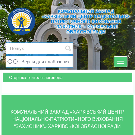
КОМУНАЛЬНИЙ ЗАКЛАД
«ХАРКІВСЬКИЙ ЦЕНТР НАЦІОНАЛЬНО-
ПАТРІОТИЧНОГО ВИХОВАННЯ
"ЗАХИСНИК"» ХАРКІВСЬКОЇ
ОБЛАСНОЇ РАДИ
Версія для слабозорих
Toggle
navigat
Сторінка вчителя-логопеда
КОМУНАЛЬНИЙ ЗАКЛАД «ХАРКІВСЬКИЙ ЦЕНТР
НАЦІОНАЛЬНО-ПАТРІОТИЧНОГО ВИХОВАННЯ
“ЗАХИСНИК”» ХАРКІВСЬКОЇ ОБЛАСНОЇ РАДИ