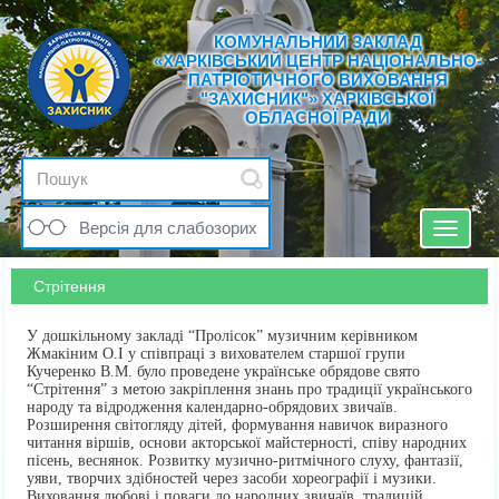
КОМУНАЛЬНИЙ ЗАКЛАД
«ХАРКІВСЬКИЙ ЦЕНТР НАЦІОНАЛЬНО-
ПАТРІОТИЧНОГО ВИХОВАННЯ
"ЗАХИСНИК"» ХАРКІВСЬКОЇ
ОБЛАСНОЇ РАДИ
Версія для слабозорих
Toggle
navigat
Стрітення
У дошкільному закладі “Пролісок” музичним керівником
Жмакіним О.І у співпраці з вихователем старшої групи
Кучеренко В.М. було проведене українське обрядове свято
“Стрітення” з метою закріплення знань про традиції українського
народу та відродження календарно-обрядових звичаїв.
Розширення світогляду дітей, формування навичок виразного
читання віршів, основи акторської майстерності, співу народних
пісень, веснянок. Розвитку музично-ритмічного слуху, фантазії,
уяви, творчих здібностей через засоби хореографії і музики.
Виховання любові і поваги до народних звичаїв, традицій,