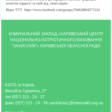
почуття гордості за свій рід, свою націю.
Відео ТУТ: https://www.facebook.com/groups/294628604571524
КОМУНАЛЬНИЙ ЗАКЛАД «ХАРКІВСЬКИЙ ЦЕНТР
НАЦІОНАЛЬНО-ПАТРІОТИЧНОГО ВИХОВАННЯ
“ЗАХИСНИК”» ХАРКІВСЬКОЇ ОБЛАСНОЇ РАДИ
61070, м.Харків,
Михайла Гуревича, 27
тел (057) 315 - 24 - 37
факс (057) 315 - 24 - 36 sanshkola1@internatkh.org.ua