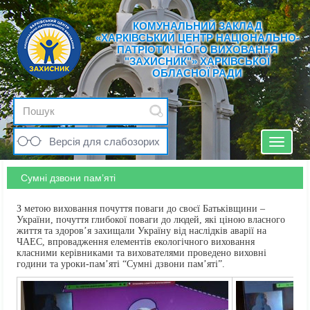
КОМУНАЛЬНИЙ ЗАКЛАД
«ХАРКІВСЬКИЙ ЦЕНТР НАЦІОНАЛЬНО-
ПАТРІОТИЧНОГО ВИХОВАННЯ
"ЗАХИСНИК"» ХАРКІВСЬКОЇ
ОБЛАСНОЇ РАДИ
Версія для слабозорих
Toggle
navigat
Сумні дзвони пам’яті
З метою виховання почуття поваги до своєї Батьківщини –
України, почуття глибокої поваги до людей, які ціною власного
життя та здоров’я захищали Україну від наслідків аварії на
ЧАЕС, впровадження елементів екологічного виховання
класними керівниками та вихователями проведено виховні
години та уроки-пам’яті “Сумні дзвони пам’яті”.