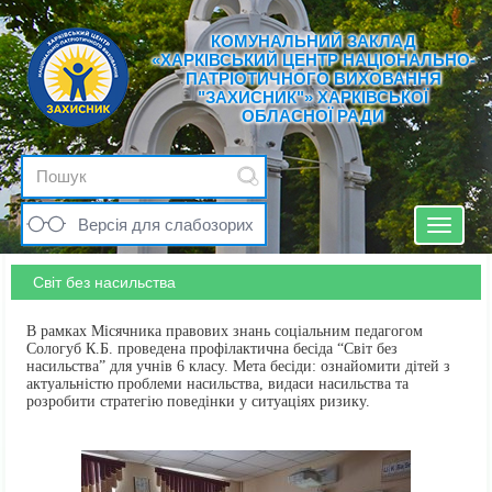
КОМУНАЛЬНИЙ ЗАКЛАД
«ХАРКІВСЬКИЙ ЦЕНТР НАЦІОНАЛЬНО-
ПАТРІОТИЧНОГО ВИХОВАННЯ
"ЗАХИСНИК"» ХАРКІВСЬКОЇ
ОБЛАСНОЇ РАДИ
Версія для слабозорих
Toggle
navigat
Світ без насильства
В рамках Місячника правових знань соціальним педагогом
Сологуб К.Б. проведена профілактична бесіда “Світ без
насильства” для учнів 6 класу. Мета бесіди: ознайомити дітей з
актуальністю проблеми насильства, видаси насильства та
розробити стратегію поведінки у ситуаціях ризику.