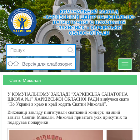
КОМУНАЛЬНИЙ ЗАКЛАД
«ХАРКІВСЬКИЙ ЦЕНТР НАЦІОНАЛЬНО-
ПАТРІОТИЧНОГО ВИХОВАННЯ
"ЗАХИСНИК"» ХАРКІВСЬКОЇ
ОБЛАСНОЇ РАДИ
Версія для слабозорих
Toggle
navigat
Свято Миколая
У КОМУНАЛЬНОМУ ЗАКЛАДІ “ХАРКІВСЬКА САНАТОРНА
ШКОЛА №1” ХАРКІВСЬКОЇ ОБЛАСНОЇ РАДИ відбулося свято
“По Україні з краю в край ходить Святий Миколай”.
Вихованці закладу підготували святковий концерт, на який
завітав Святий Миколай. Миколай привітатв усіх присутніх та
подарував подарунки.