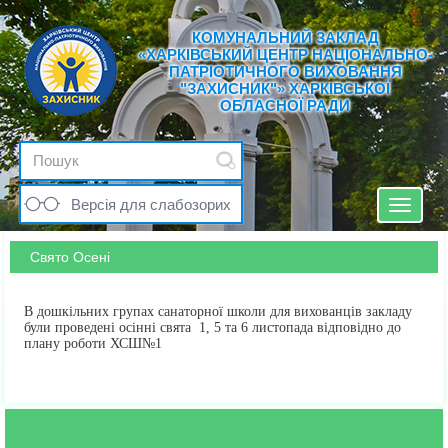
КОМУНАЛЬНИЙ ЗАКЛАД
«ХАРКІВСЬКИЙ ЦЕНТР НАЦІОНАЛЬНО-
ПАТРІОТИЧНОГО ВИХОВАННЯ
"ЗАХИСНИК"» ХАРКІВСЬКОЇ
ОБЛАСНОЇ РАДИ
Версія для слабозорих
Toggle
navigat
Свято Осені
В дошкільних групах санаторної школи для вихованців закладу
були проведені осінні свята 1, 5 та 6 листопада відповідно до
плану роботи ХСШ№1