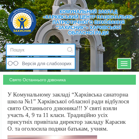
КОМУНАЛЬНИЙ ЗАКЛАД
«ХАРКІВСЬКИЙ ЦЕНТР НАЦІОНАЛЬНО-
ПАТРІОТИЧНОГО ВИХОВАННЯ
"ЗАХИСНИК"» ХАРКІВСЬКОЇ
ОБЛАСНОЇ РАДИ
Версія для слабозорих
Toggle
navigat
Свято Останнього дзвоника
У Комунальному закладі “Харківська санаторна
школа №1” Харківської обласної ради відбулося
свято Останнього дзвоника!!! У святі взяли
участь 4, 9 та 11 класи. Традиційно усіх
присутніх привітала директор закладу Карасик
О. та оголосила подяки батькам, учням.