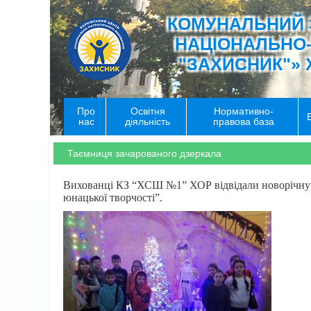
КОМУНАЛЬНИЙ 
НАЦІОНАЛЬНО
"ЗАХИСНИК"» 
Про
Освітня
Нормативно-
нас
діяльність
правова база
Таємниця зачарованого дзеркала
Вихованці КЗ “ХСШ №1” ХОР відвідали новорічну в
юнацької творчості”.