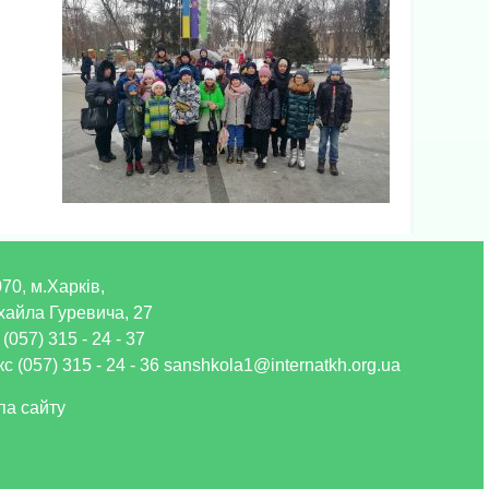
70, м.Харків,
хайла Гуревича, 27
 (057) 315 - 24 - 37
с (057) 315 - 24 - 36 sanshkola1@internatkh.org.ua
па сайту