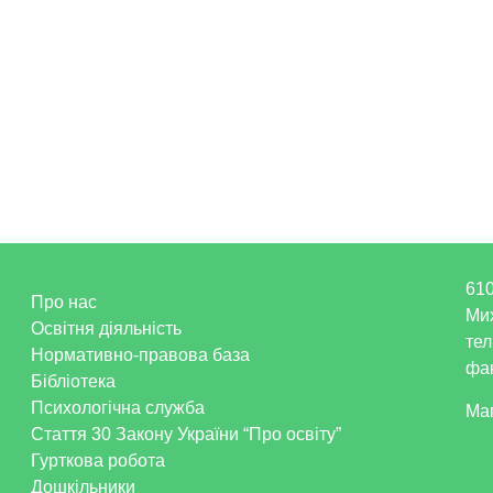
610
Про нас
Ми
Освітня діяльність
тел
Нормативно-правова база
фак
Бібліотека
Психологічна служба
Ма
Стаття 30 Закону України “Про освіту”
Гурткова робота
Дошкільники