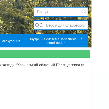
Версія для слабозорих
Внутрішня система забезпечення
Спілкування
якості освіти
 закладу “Харківський обласний Палац дитячої та