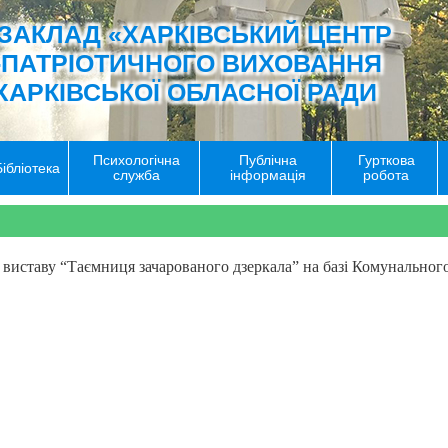
ЗАКЛАД «ХАРКІВСЬКИЙ ЦЕНТР
-ПАТРІОТИЧНОГО ВИХОВАННЯ
ХАРКІВСЬКОЇ ОБЛАСНОЇ РАДИ
Психологічна
Публічна
Гурткова
Бібліотека
служба
інформація
робота
иставу “Таємниця зачарованого дзеркала” на базі Комунального