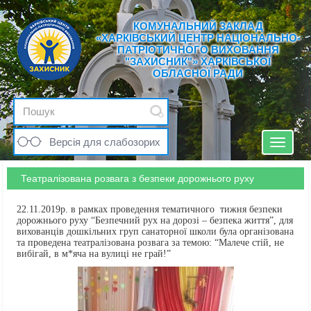
КОМУНАЛЬНИЙ ЗАКЛАД
«ХАРКІВСЬКИЙ ЦЕНТР НАЦІОНАЛЬНО-
ПАТРІОТИЧНОГО ВИХОВАННЯ
"ЗАХИСНИК"» ХАРКІВСЬКОЇ
ОБЛАСНОЇ РАДИ
Версія для слабозорих
Toggle
navigat
Театралізована розвага з безпеки дорожнього руху
22.11.2019р. в рамках проведення тематичного тижня безпеки
дорожнього руху “Безпечний рух на дорозі – безпека життя”, для
вихованців дошкільних груп санаторної школи була організована
та проведена театралізована розвага за темою: “Малече стій, не
вибігай, в м*яча на вулиці не грай!”