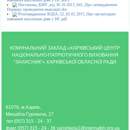
навчання населення діям у НС.docx
Постанова_КМУ_від 30.10.2013_841_Про затвердження
Порядку проведення евакуації.doc
Розпорядження ХОДА_52_02.02.2015_Про організацію
навчання населення діям у НС.pdf
КОМУНАЛЬНИЙ ЗАКЛАД «ХАРКІВСЬКИЙ ЦЕНТР
НАЦІОНАЛЬНО-ПАТРІОТИЧНОГО ВИХОВАННЯ
“ЗАХИСНИК”» ХАРКІВСЬКОЇ ОБЛАСНОЇ РАДИ
61070, м.Харків,
Михайла Гуревича, 27
тел (057) 315 - 24 - 37
факс (057) 315 - 24 - 36 sanshkola1@internatkh.org.ua