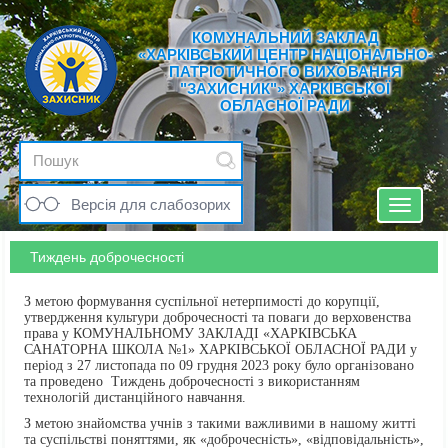
КОМУНАЛЬНИЙ ЗАКЛАД
«ХАРКІВСЬКИЙ ЦЕНТР НАЦІОНАЛЬНО-
ПАТРІОТИЧНОГО ВИХОВАННЯ
"ЗАХИСНИК"» ХАРКІВСЬКОЇ
ОБЛАСНОЇ РАДИ
Версія для слабозорих
Toggle
navigat
Тиждень доброчесності
З метою формування суспільної нетерпимості до корупції,
утвердження культури доброчесності та поваги до верховенства
права у КОМУНАЛЬНОМУ ЗАКЛАДІ «ХАРКІВСЬКА
САНАТОРНА ШКОЛА №1» ХАРКІВСЬКОЇ ОБЛАСНОЇ РАДИ у
період з 27 листопада по 09 грудня 2023 року було організовано
та проведено Тиждень доброчесності з використанням
технологій дистанційного навчання.
З метою знайомства учнів з такими важливими в нашому житті
та суспільстві поняттями, як «доброчесність», «відповідальність»,