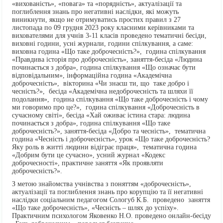
«вихованість», «повага» та «порядність», актуалізації та
поглиблення знань про негативні наслідки, які можуть
виникнути, якщо не отримуватись простих правил з 27
листопада по 09 грудня 2023 року класними керівниками та
вихователями для учнів 3-11 класів проведено тематичні бесіди,
виховні години, усні журнали, години спілкування, а саме:
виховна година «Що таке доброчесність?», година спілкування
«Правдива історія про доброчесність», заняття-бесіда «Людина
починається з добра», година спілкування «Що означає бути
відповідальним», інформаційна година «Академічна
доброчесність», вікторина «Чи знаєш ти, що таке добро і
чесність?», бесіда «Академічна недоброчесність та шляхи її
подолання», година спілкування «Що таке доброчесність і чому
ми говоримо про це?», година спілкування «Доброчесність в
сучасному світі», бесіда «Хай оживає істина стара: людина
починається з добра», година спілкування «Що таке
доброчесність?», заняття-бесіда «Добро та чесність», тематична
година «Чесність і доброчесність», урок «Що таке доброчесність?
Яку роль в житті людини відіграє праця», тематична година
«Добрим бути це сучасно», усний журнал «Кодекс
доброчесності», практичне заняття «Як проявляти
доброчесність?».
З метою знайомства учнівства з поняттям «доброчесність»,
актуалізації та поглиблення знань про корупцію та її негативні
наслідки соціальним педагогом Сологуб К.Б. проведено заняття
«Що таке доброчесність», «Чесність – шлях до успіху».
Практичним психологом Яковенко Н.О. проведено онлайн-бесіду