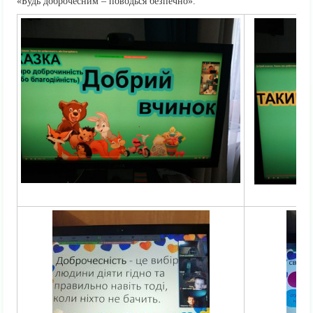
«Будь доброчесним – поводься безпечно».