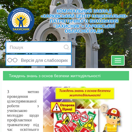
КОМУНАЛЬНИЙ ЗАКЛАД
«ХАРКІВСЬКИЙ ЦЕНТР НАЦІОНАЛЬНО-
ПАТРІОТИЧНОГО ВИХОВАННЯ
"ЗАХИСНИК"» ХАРКІВСЬКОЇ
ОБЛАСНОЇ РАДИ
Версія для слабозорих
Toggle
navigat
Тиждень знань з основ безпеки життєдіяльності
З метою
проведення
цілеспрямованої
роботи з
учнівською
молоддю щодо
профілактики
травматизму під
час освітнього