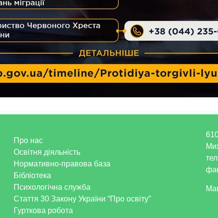
610
Про нас
Ми
Освітня діяльність
тел
Нормативно-правова база
фак
Бібліотека
Психологічна служба
Ма
Стаття 30 Закону України “Про освіту”
Гурткова робота