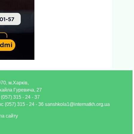
70, м.Харків,
хайла Гуревича, 27
 (057) 315 - 24 - 37
с (057) 315 - 24 - 36 sanshkola1@internatkh.org.ua
па сайту