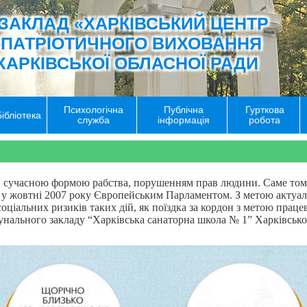
ЗАКЛАД «ХАРКІВСЬКИЙ ЦЕНТР
-ПАТРІОТИЧНОГО ВИХОВАННЯ
ХАРКІВСЬКОЇ ОБЛАСНОЇ РАДИ
Психологічна
Публічна
Гурткова
Бібліотека
служба
інформація
робота
, сучасною формою рабства, порушенням прав людини. Саме том
 у жовтні 2007 року Європейським Парламентом. З метою актуаліз
ціальних ризиків таких дій, як поїздка за кордон з метою праце
мунального закладу “Харківська санаторна школа № 1” Харківсько