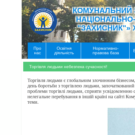
КОМУНАЛЬНИЙ 
НАЦІОНАЛЬНО
"ЗАХИСНИК"» 
Про
Освітня
Нормативно-
нас
діяльність
правова база
Торгівля людьми небезпека сучасності!
Торгівля людьми є глобальним злочинним бізнесом
день боротьби з торгівлею людьми, започаткований
проблеми торгівлі людьми, сприяти усвідомленню со
нелегальне перебування в іншій країні на сайті Ко
теми.