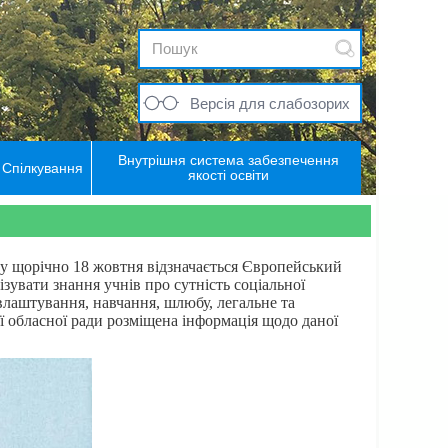
Версія для слабозорих
Внутрішня система забезпечення
Спілкування
якості освіти
у щорічно 18 жовтня відзначається Європейський
увати знання учнів про сутність соціальної
влаштування, навчання, шлюбу, легальне та
ї обласної ради розміщена інформація щодо даної