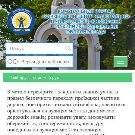
КОМУНАЛЬНИЙ ЗАКЛАД
«ХАРКІВСЬКИЙ ЦЕНТР НАЦІОНАЛЬНО-
ПАТРІОТИЧНОГО ВИХОВАННЯ
"ЗАХИСНИК"» ХАРКІВСЬКОЇ
ОБЛАСНОЇ РАДИ
Версія для слабозорих
Toggle
navigat
“Твій друг – дорожній рух”
З метою перевірити і закріпити знання учнів із
правил безпечного переходу проїжджої частини
дороги; повторити сигнали світлофора, навчитися
орієнтуватися на вулицях міста за допомогою
дорожніх знаків; розвивати увагу, виховувати
обережність, спостережливість, культуру
поведінки на вулицях міста та околицях