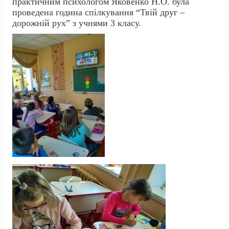
практичним психологом Яковенко Н.О. була
проведена година спілкування “Твій друг –
дорожній рух” з учнями 3 класу.