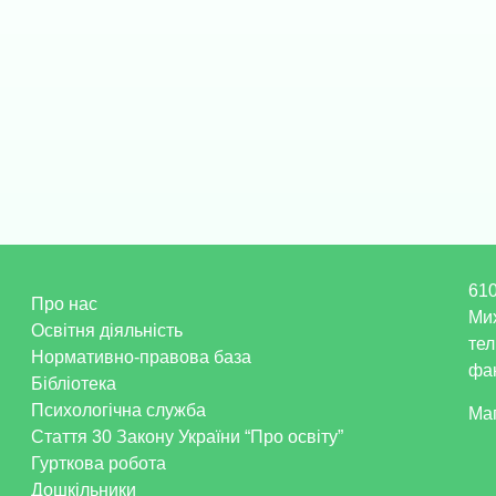
610
Про нас
Ми
Освітня діяльність
тел
Нормативно-правова база
фак
Бібліотека
Психологічна служба
Ма
Стаття 30 Закону України “Про освіту”
Гурткова робота
Дошкільники