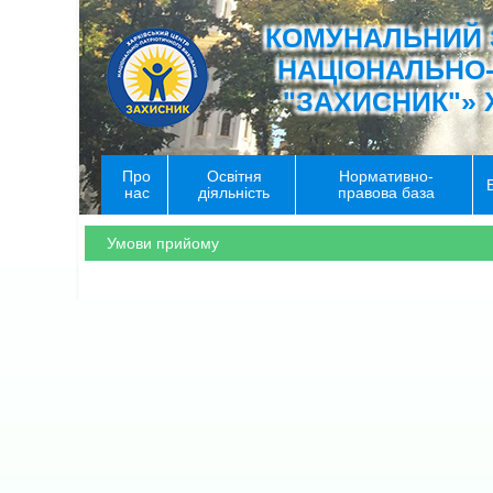
КОМУНАЛЬНИЙ 
НАЦІОНАЛЬНО
"ЗАХИСНИК"» 
Про
Освітня
Нормативно-
нас
діяльність
правова база
Умови прийому