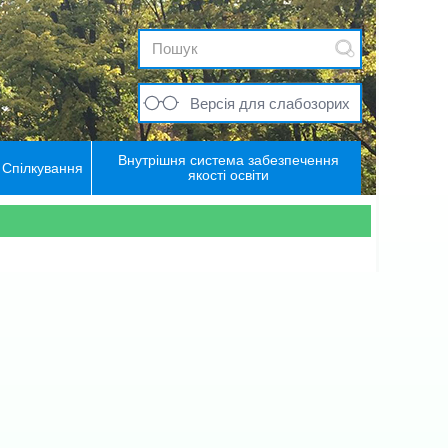
Версія для слабозорих
Внутрішня система забезпечення
Спілкування
якості освіти