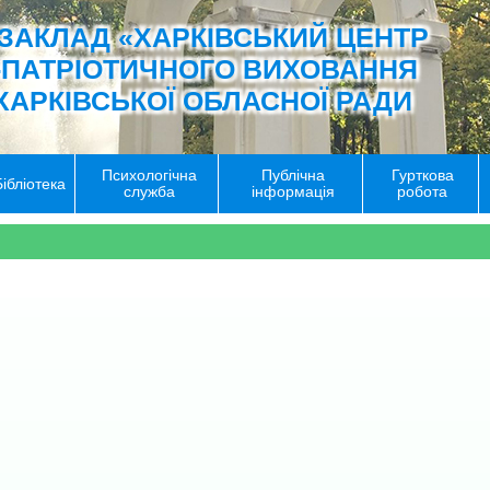
ЗАКЛАД «ХАРКІВСЬКИЙ ЦЕНТР
-ПАТРІОТИЧНОГО ВИХОВАННЯ
ХАРКІВСЬКОЇ ОБЛАСНОЇ РАДИ
Психологічна
Публічна
Гурткова
Бібліотека
служба
інформація
робота