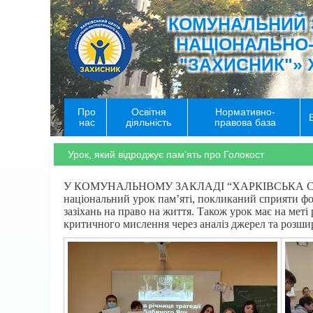
КОМУНАЛЬНИЙ 
НАЦІОНАЛЬНО
"ЗАХИСНИК"» 
Про
Освітня
Нормативно-
нас
діяльність
правова база
Урок, який відроджує пам’ять про Голокост
У КОМУНАЛЬНОМУ ЗАКЛАДІ “ХАРКІВСЬКА САНА
національний урок пам’яті, покликаний сприяти фор
зазіхань на право на життя. Також урок має на меті
критичного мислення через аналіз джерел та розшир