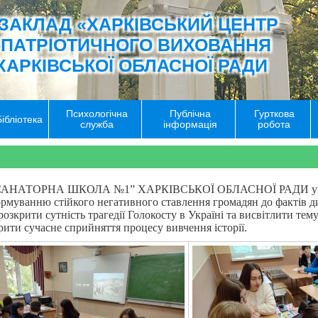
ЗАКЛАД «ХАРКІВСЬКИЙ ЦЕНТР
-ПАТРІОТИЧНОГО ВИХОВАННЯ
ХАРКІВСЬКОЇ ОБЛАСНОЇ РАДИ
Психологічна
Публічна
Гурткова
Бібліотека
служба
інформація
робота
ТОРНА ШКОЛА №1” ХАРКІВСЬКОЇ ОБЛАСНОЇ РАДИ учителем 
муванню стійкого негативного ставлення громадян до фактів дис
 розкрити сутність трагедії Голокосту в Україні та висвітлити те
ити сучасне сприйняття процесу вивчення історії.