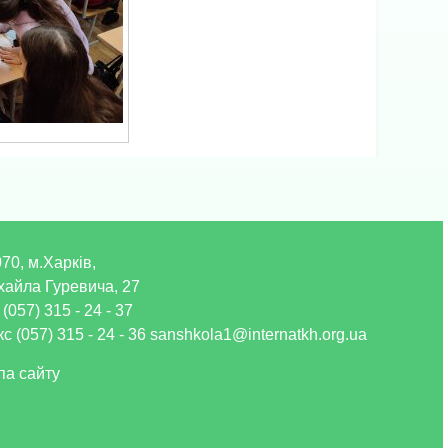
70, м.Харків,
хайла Гуревича, 27
 (057) 315 - 24 - 37
с (057) 315 - 24 - 36 sanshkola1@internatkh.org.ua
па сайту