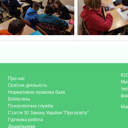
610
Про нас
Ми
Освітня діяльність
тел
Нормативно-правова база
фак
Бібліотека
Психологічна служба
Ма
Стаття 30 Закону України “Про освіту”
Гурткова робота
Дошкільники