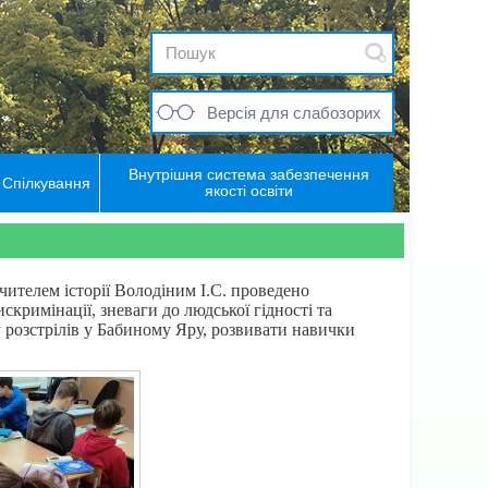
Версія для слабозорих
Внутрішня система забезпечення
Спілкування
якості освіти
історії Володіним І.С. проведено
кримінації, зневаги до людської гідності та
му розстрілів у Бабиному Яру, розвивати навички