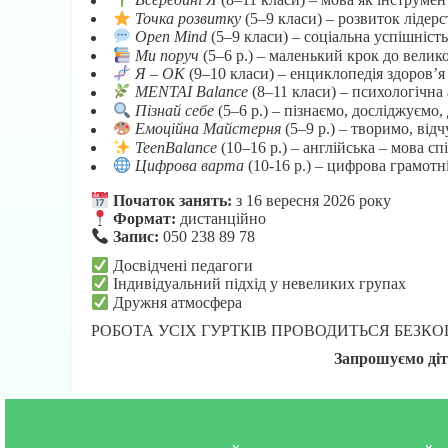
Всередині Я
(8–11 класи) – мова як інструмен
Точка розвитку
(5–9 класи) – розвиток лідерс
Open Mind
(5–9 класи) – соціальна успішніст
Ми поруч
(5–6 р.) – маленький крок до велико
Я – ОК
(9–10 класи) – енциклопедія здоров’я
MENTAI Balance
(8–11 класи) – психологічна 
Пізнай себе
(5–6 р.) – пізнаємо, досліджуємо,
Емоційна Майстерня
(5–9 р.) – творимо, від
TeenBalance
(10–16 р.) – англійська – мова с
Цифрова варта
(10-16 р.) – цифрова грамотні
Початок занять:
з 16 вересня 2026 року
Формат:
дистанційно
Запис:
050 238 89 78
Досвідчені педагоги
Індивідуальний підхід у невеликих групах
Дружня атмосфера
РОБОТА УСІХ ГУРТКІВ ПРОВОДИТЬСЯ БЕЗК
Запрошуємо діт