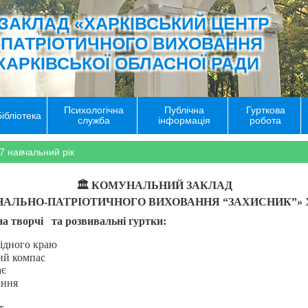
ЗАКЛАД «ХАРКІВСЬКИЙ ЦЕНТР
-ПАТРІОТИЧНОГО ВИХОВАННЯ
ХАРКІВСЬКОЇ ОБЛАСНОЇ РАДИ
Психологічна
Публічна
Гурткова
Бібліотека
служба
інформація
робота
7 навчальний рік
🏛
КОМУНАЛЬНИЙ ЗАКЛАД
НАЛЬНО-ПАТРІОТИЧНОГО ВИХОВАННЯ “ЗАХИСНИК”»
 на творчі та розвивальні гуртки:
рідного краю
ний компас
ає
ання