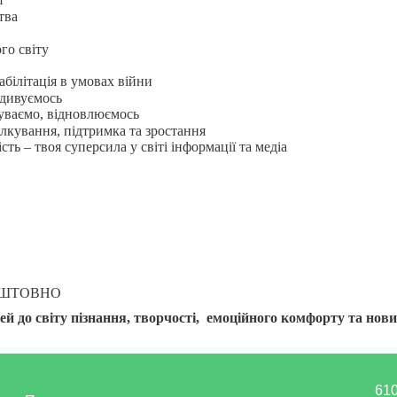
т
тва
ь
го світу
абілітація в умовах війни
 дивуємось
чуваємо, відновлюємось
пілкування, підтримка та зростання
сть – твоя суперсила у світі інформації та медіа
ОШТОВНО
ей до світу пізнання, творчості, емоційного комфорту та нов
610