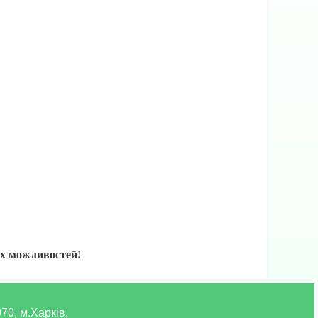
их можливостей!
70, м.Харків,