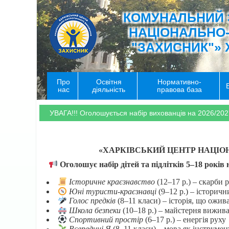
КОМУНАЛЬНИЙ 
НАЦІОНАЛЬНО
"ЗАХИСНИК"» 
Про
Освітня
Нормативно-
нас
діяльність
правова база
УВАГА!!! Оголошується набір вихованців на 2026/202
«ХАРКІВСЬКИЙ ЦЕНТР НАЦІО
Оголошує набір дітей та підлітків 5–18 років
Історичне краєзнавство
(12–17 р.) – скарби 
Юні туристи-краєзнавці
(9–12 р.) – історич
Голос предків
(8–11 класи) – історія, що ожив
Школа безпеки
(10–18 р.) – майстерня вижив
Спортивний простір
(6–17 р.) – енергія руху