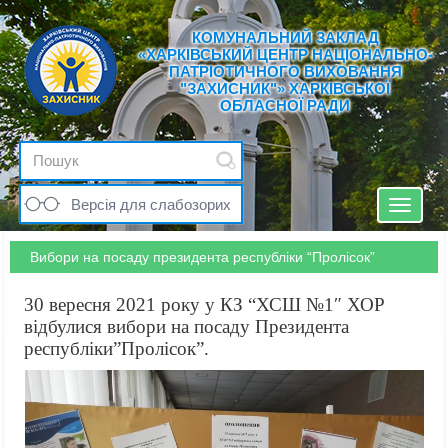
КОМУНАЛЬНИЙ ЗАКЛАД
«ХАРКІВСЬКИЙ ЦЕНТР НАЦІОНАЛЬНО-
ПАТРІОТИЧНОГО ВИХОВАННЯ
"ЗАХИСНИК"» ХАРКІВСЬКОЇ
ОБЛАСНОЇ РАДИ
Версія для слабозорих
Toggle
navigat
Вибори на посаду президента республіки “Пролісок”
30 вересня 2021 року у КЗ “ХСШ №1″ ХОР
відбулися вибори на посаду Президента
республіки”Пролісок”.