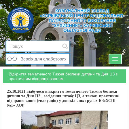
КОМУНАЛЬНИЙ ЗАКЛАД
«ХАРКІВСЬКИЙ ЦЕНТР НАЦІОНАЛЬНО-
ПАТРІОТИЧНОГО ВИХОВАННЯ
"ЗАХИСНИК"» ХАРКІВСЬКОЇ
ОБЛАСНОЇ РАДИ
Версія для слабозорих
Toggle
navigat
Відкриття тематичного Тижня безпеки дитини та Дня ЦЗ з
практичним відпрацюванням
25.10.2021 відбулося відкриття тематичного Тижня безпеки
дитини та Дня ЦЗ , засідання штабу ЦЗ, а також практичне
відпрацювання (евакуація) у дошкільних групах КЗ«ХСШ
№1» ХОР