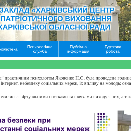
ЗАКЛАД «ХАРКІВСЬКИЙ ЦЕНТР
-ПАТРІОТИЧНОГО ВИХОВАННЯ
ХАРКІВСЬКОЇ ОБЛАСНОЇ РАДИ
Психологічна
Публічна
Гурткова
Бібліотека
служба
інформація
робота
ва” практичним психологом Яковенко Н.О. була проведена година
Інтернет, небезпеку соціальних мереж, їх впливу на молодь; озн
омились з віртуальними пастками та шляхами виходу з них, а та