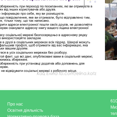
610
Про нас
Ми
Освітня діяльність
тел
Нормативно-правова база