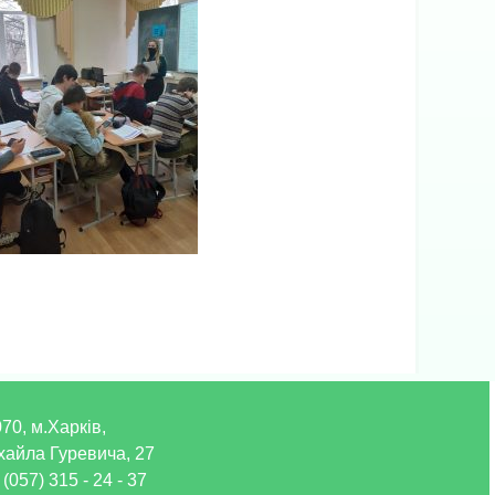
70, м.Харків,
хайла Гуревича, 27
 (057) 315 - 24 - 37