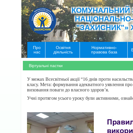
КОМУНАЛЬНИЙ 
НАЦІОНАЛЬНО
"ЗАХИСНИК"» 
Про
Освітня
Нормативно-
нас
діяльність
правова база
Віртуальні пастки
У межах Всесвітньої акції “16 днів проти насильст
класу. Мета: формування адекватного уявлення про 
виховання поваги до власного здоров’я.
Учні протягом усього уроку були активними, ознай