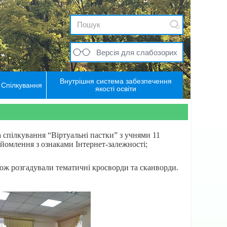
Версія для слабозорих
Внутрішня система забезпечення
Спілкування
якості освіти
 спілкування “Віртуальні пастки” з учнями 11
айомлення з ознаками Інтернет-залежності;
кож розгадували тематичні кросворди та сканворди.