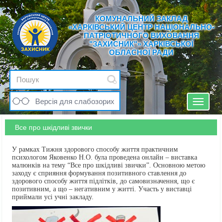
КОМУНАЛЬНИЙ ЗАКЛАД
«ХАРКІВСЬКИЙ ЦЕНТР НАЦІОНАЛЬНО-
ПАТРІОТИЧНОГО ВИХОВАННЯ
"ЗАХИСНИК"» ХАРКІВСЬКОЇ
ОБЛАСНОЇ РАДИ
Версія для слабозорих
Toggle
navigat
Все про шкідливі звички
У рамках Тижня здорового способу життя практичним
психологом Яковенко Н.О. була проведена онлайн – виставка
малюнків на тему “Все про шкідливі звички”. Основною метою
заходу є сприяння формування позитивного ставлення до
здорового способу життя підлітків, до самовизначення, що є
позитивним, а що – негативним у житті. Участь у виставці
приймали усі учні закладу.