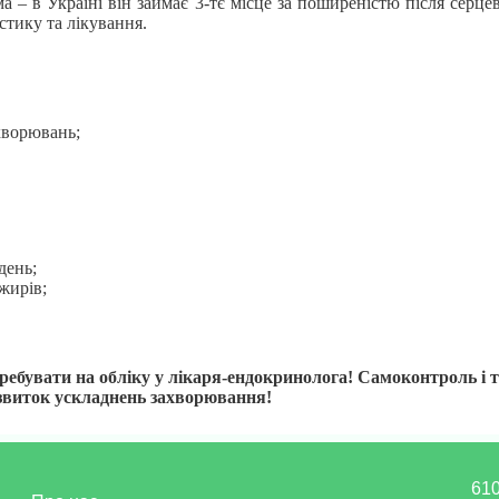
 – в Україні він займає 3-тє місце за поширеністю після серцев
тику та лікування.
хворювань;
день;
жирів;
еребувати на обліку у лікаря-ендокринолога! Самоконтроль і
звиток ускладнень захворювання!
610