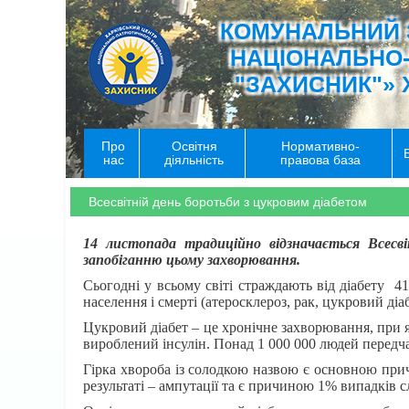
КОМУНАЛЬНИЙ 
НАЦІОНАЛЬНО
"ЗАХИСНИК"» 
Про
Освітня
Нормативно-
нас
діяльність
правова база
Всесвітній день боротьби з цукровим діабетом
14 листопада традиційно відзначається Всесв
запобіганню цьому захворювання.
Сьогодні у всьому світі страждають від діабету 4
населення і смерті (атеросклероз, рак, цукровий діаб
Цукровий діабет – це хронічне захворювання, при я
вироблений інсулін. Понад 1 000 000 людей передча
Гірка хвороба із солодкою назвою є основною прич
результаті – ампутації та є причиною 1% випадків с