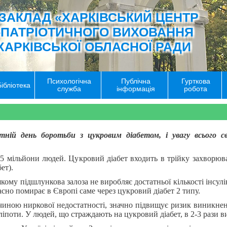
ЗАКЛАД «ХАРКІВСЬКИЙ ЦЕНТР
-ПАТРІОТИЧНОГО ВИХОВАННЯ
ХАРКІВСЬКОЇ ОБЛАСНОЇ РАДИ
Психологічна
Публічна
Гурткова
Бібліотека
служба
інформація
робота
ітній день боротьби з цукровим діабетом, і увагу всього 
15 мільйони людей. Цукровий діабет входить в трійку захворюва
ет).
кому підшлункова залоза не виробляє достатньої кількості інсу
сно помирає в Європі саме через цукровий діабет 2 типу.
иною ниркової недостатності, значно підвищує ризик виникненн
ліпоти. У людей, що страждають на цукровий діабет, в 2-3 рази в