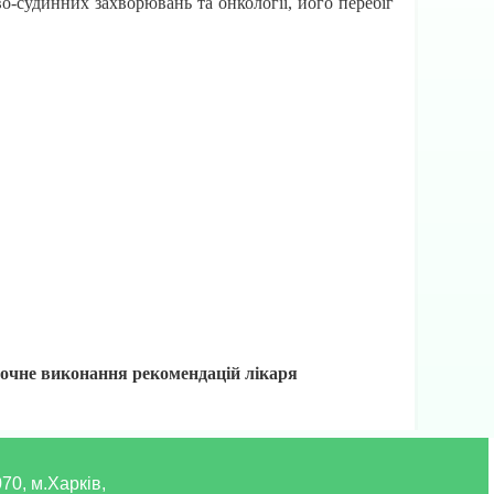
о-судинних захворювань та онкології, його перебіг
 точне виконання рекомендацій лікаря
70, м.Харків,