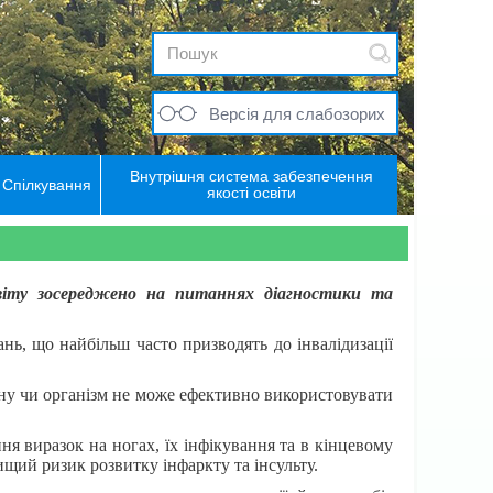
Версія для слабозорих
Внутрішня система забезпечення
Спілкування
якості освіти
світу зосереджено на питаннях діагностики та
нь, що найбільш часто призводять до інвалідизації
ліну чи організм не може ефективно використовувати
я виразок на ногах, їх інфікування та в кінцевому
ищий ризик розвитку інфаркту та інсульту.