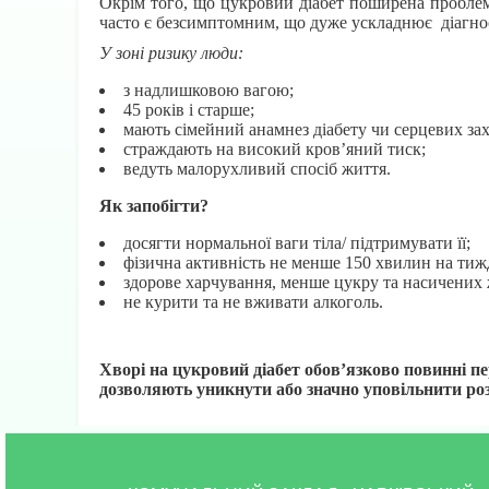
Окрім того, що цукровий діабет поширена проблема
часто є безсимптомним, що дуже ускладнює діагнос
У зоні ризику люди:
з надлишковою вагою;
45 років і старше;
мають сімейний анамнез діабету чи серцевих за
страждають на високий кров’яний тиск;
ведуть малорухливий спосіб життя.
Як запобігти?
досягти нормальної ваги тіла/ підтримувати її;
фізична активність не менше 150 хвилин на тиж
здорове харчування, менше цукру та насичених 
не курити та не вживати алкоголь.
Хворі на цукровий діабет обов’язково повинні п
дозволяють уникнути або значно уповільнити ро