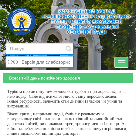
КОМУНАЛЬНИЙ ЗАКЛАД
«ХАРКІВСЬКИЙ ЦЕНТР НАЦІОНАЛЬНО-
ПАТРІОТИЧНОГО ВИХОВАННЯ
"ЗАХИСНИК"» ХАРКІВСЬКОЇ
ОБЛАСНОЇ РАДИ
Версія для слабозорих
Toggle
navigat
Всесвітній день психічного здоров’я
Турбота про дитину неможлива без турботи про дорослих, які з
нею поряд. Саме від психологічного стану дорослих людей,
їхньої ресурсності, залежить стан дитини (власної чи учнів та
вихованців).
Вікові кризи, неприємні події, булінг у реальному й
віртуальному світі впливають на психічний та емоційний стан
дорослих і дітей, викликаючи стрес, тривогу, депресію тощо. А
війна та небезпека повністю позбавляють нас почуття рівноваги,
лише підсилюючи вплив цих факторів.