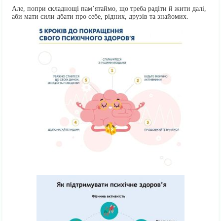
Але, попри складнощі пам’ятаймо, що треба радіти й жити далі,
аби мати сили дбати про себе, рідних, друзів та знайомих.