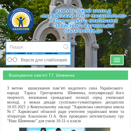
КОМУНАЛЬНИЙ ЗАКЛАД
«ХАРКІВСЬКИЙ ЦЕНТР НАЦІОНАЛЬНО-
ПАТРІОТИЧНОГО ВИХОВАННЯ
"ЗАХИСНИК"» ХАРКІВСЬКОЇ
ОБЛАСНОЇ РАДИ
Версія для слабозорих
Toggle
navigat
Вшанування пам’яті Т.Г. Шевченка
З метою вшанування пам’яті видатного сина Українського
народу Тараса Григоровича Шевченка, популяризації його
творчості, виховання громадської позиції серед учнівської
молоді, у межах декади суспільно-гуманітарних дисциплін
10.03.2021 у Комунальному закладі “Харківська санаторна школа
№1” Харківської обласної ради учителем української мови та
літератури Альохіною О.А. було проведено інтелектуальну гру
“Наш Шевченко” для учнів 10-11-х класів