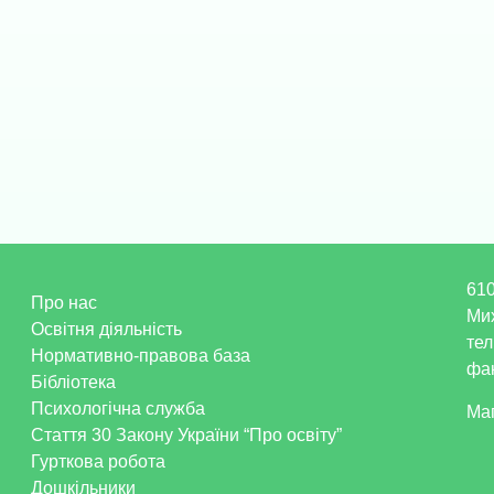
610
Про нас
Ми
Освітня діяльність
тел
Нормативно-правова база
фак
Бібліотека
Психологічна служба
Ма
Стаття 30 Закону України “Про освіту”
Гурткова робота
Дошкільники