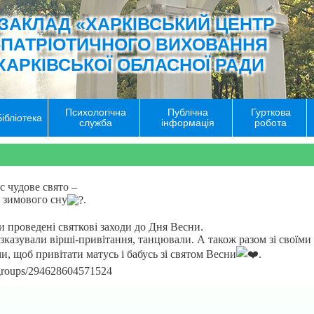
ЗАКЛАД «ХАРКІВСЬКИЙ ЦЕНТР
-ПАТРІОТИЧНОГО ВИХОВАННЯ
ХАРКІВСЬКОЇ ОБЛАСНОЇ РАДИ
Психологічна
Публічна
Гурткова
Бібліотека
служба
інформація
робота
 чудове свято –
д зимового сну
.
и проведені святкові заходи до Дня Весни.
озказували вірші-привітання, танцювали. А також разом зі своїм
и, щоб привітати матусь і бабусь зі святом Весни
.
/groups/294628604571524