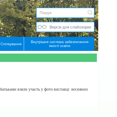
Версія для слабозорих
Внутрішня система забезпечення
Спілкування
якості освіти
и батьками взяли участь у фото виставці весняних