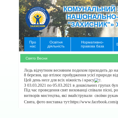
КОМУНАЛЬНИЙ 
НАЦІОНАЛЬНО
"ЗАХИСНИК"» 
Про
Освітня
Нормативно-
нас
діяльність
правова база
Свято Весни
Ледь відчутним весняним подихом приходить до нас
8 березня, що втілює пробудження усієї природи ві
Цей день несе для всіх ніжність і красу
.
З 03.03.2021 по 05.03.2021 в дошкільних групах бул
Під час проведення свят вихованці співали пісні, р
витворів мистецтва, які змайстрували своїми рукам
Свята, фото виставка тут:https://www.facebook.com