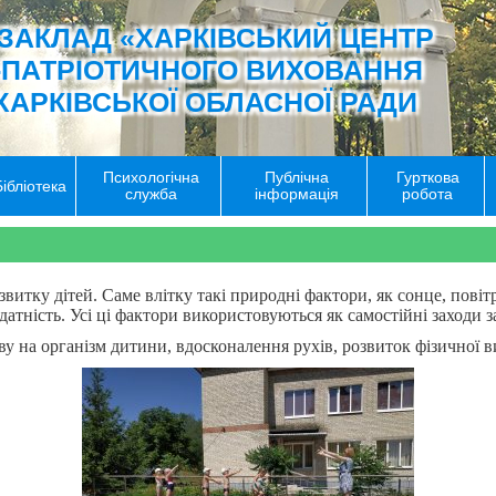
ЗАКЛАД «ХАРКІВСЬКИЙ ЦЕНТР
-ПАТРІОТИЧНОГО ВИХОВАННЯ
ХАРКІВСЬКОЇ ОБЛАСНОЇ РАДИ
Психологічна
Публічна
Гурткова
Бібліотека
служба
інформація
робота
звитку дітей. Саме влітку такі природні фактори, як сонце, пові
тність. Усі ці фактори використовуються як самостійні заходи 
у на організм дитини, вдосконалення рухів, розвиток фізичної ви