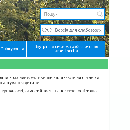
Версія для слабозорих
Внутрішня система забезпечення
Спілкування
якості освіти
тря та вода найефективніше впливають на організм
загартування дитини.
тривалості, самостійності, наполегливості тощо.