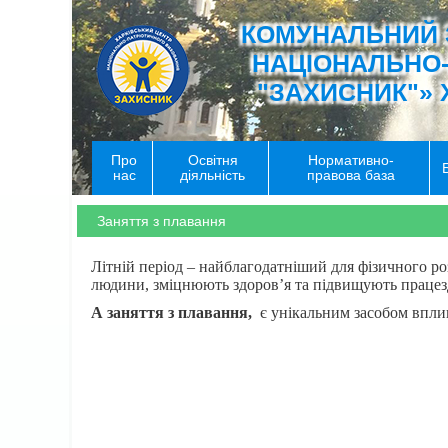
КОМУНАЛЬНИЙ 
НАЦІОНАЛЬНО
"ЗАХИСНИК"» 
Про
Освітня
Нормативно-
нас
діяльність
правова база
Заняття з плавання
Літній період – найблагодатніший для фізичного ро
людини, зміцнюють здоров’я та підвищують працезда
А заняття з плавання,
є унікальним засобом вплив