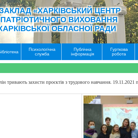
ЗАКЛАД «ХАРКІВСЬКИЙ ЦЕНТР
-ПАТРІОТИЧНОГО ВИХОВАННЯ
ХАРКІВСЬКОЇ ОБЛАСНОЇ РАДИ
Психологічна
Публічна
Гурткова
Бібліотека
служба
інформація
робота
тривають захисти проєктів з трудового навчання. 19.11.2021 пре