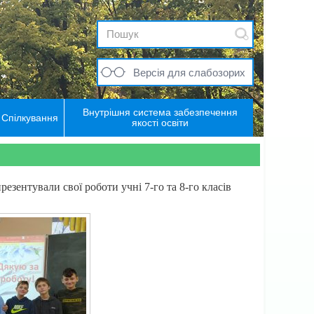
Версія для слабозорих
Внутрішня система забезпечення
Спілкування
якості освіти
зентували свої роботи учні 7-го та 8-го класів