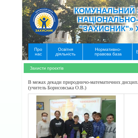
КОМУНАЛЬНИЙ 
НАЦІОНАЛЬНО
"ЗАХИСНИК"» 
Про
Освітня
Нормативно-
нас
діяльність
правова база
Захисти проєктів
В межах декади природничо-математичних дисциплін 
(учитель Борисовська О.В.)