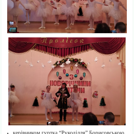
керівником гуртка “Рукоділля” Борисовською