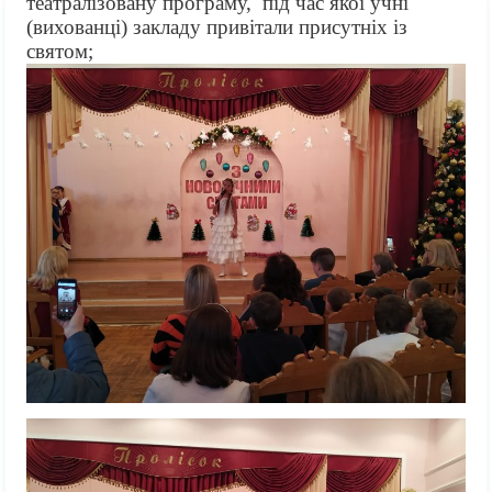
театралізовану програму, під час якої учні
(вихованці) закладу привітали присутніх із
святом;