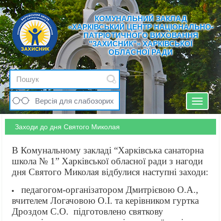
КОМУНАЛЬНИЙ ЗАКЛАД
«ХАРКІВСЬКИЙ ЦЕНТР НАЦІОНАЛЬНО-
ПАТРІОТИЧНОГО ВИХОВАННЯ
"ЗАХИСНИК"» ХАРКІВСЬКОЇ
ОБЛАСНОЇ РАДИ
Версія для слабозорих
Toggle
navigat
Заходи до дня Святого Миколая
В Комунальному закладі “Харківська санаторна
школа № 1” Харківської обласної ради з нагоди
дня Святого Миколая відбулися наступні заходи:
педагогом-організатором Дмитрієвою О.А.,
вчителем Логачовою О.І. та керівником гуртка
Дроздом С.О. підготовлено святкову