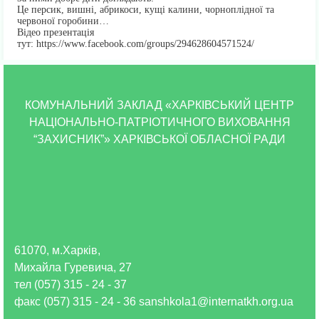
Це персик, вишні, абрикоси, кущі калини, чорноплідної та
червоної горобини…
Відео презентація
тут: https://www.facebook.com/groups/294628604571524/
КОМУНАЛЬНИЙ ЗАКЛАД «ХАРКІВСЬКИЙ ЦЕНТР
НАЦІОНАЛЬНО-ПАТРІОТИЧНОГО ВИХОВАННЯ
“ЗАХИСНИК”» ХАРКІВСЬКОЇ ОБЛАСНОЇ РАДИ
61070, м.Харків,
Михайла Гуревича, 27
тел (057) 315 - 24 - 37
факс (057) 315 - 24 - 36 sanshkola1@internatkh.org.ua