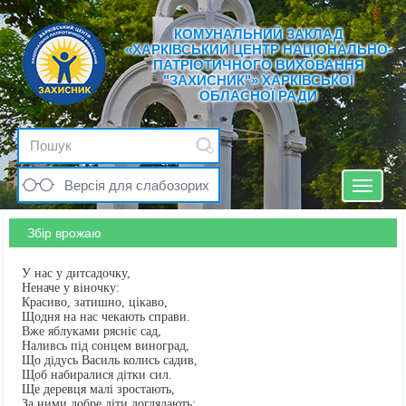
КОМУНАЛЬНИЙ ЗАКЛАД
«ХАРКІВСЬКИЙ ЦЕНТР НАЦІОНАЛЬНО-
ПАТРІОТИЧНОГО ВИХОВАННЯ
"ЗАХИСНИК"» ХАРКІВСЬКОЇ
ОБЛАСНОЇ РАДИ
Версія для слабозорих
Toggle
navigat
Збір врожаю
У нас у дитсадочку,
Неначе у віночку:
Красиво, затишно, цікаво,
Щодня на нас чекають справи.
Вже яблуками рясніє сад,
Наливсь під сонцем виноград,
Що дідусь Василь колись садив,
Щоб набиралися дітки сил.
Ще деревця малі зростають,
За ними добре діти доглядають: