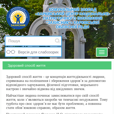
КОМУНАЛЬНИЙ ЗАКЛАД
«ХАРКІВСЬКИЙ ЦЕНТР НАЦІОНАЛЬНО-
ПАТРІОТИЧНОГО ВИХОВАННЯ
"ЗАХИСНИК"» ХАРКІВСЬКОЇ
ОБЛАСНОЇ РАДИ
Версія для слабозорих
Toggle
navigat
Здоровий спосіб життя
Здоровий спосіб життя – це концепція життєдіяльності людини,
спрямована на поліпшення і збереження здоров’я за допомогою
відповідного харчування, фізичної підготовки, морального
настрою і звичайно відмова від шкідливих звичок.
Найчастіше людина починає замислюватися про свій спосіб
життя, коли з’являються хвороби чи тимчасові нездужання. Тому
турбота про своє здоров’я не має бути проблемою, а повинна
стати обов’язковою справою, образом життя.