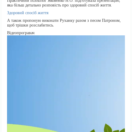
Практичний психолог Яковенко Н.О. підготувала презентацію,
яка більш детально розповість про здоровий спосіб життя.
Здоровий спосіб життя
А також пропоную виконати Руханку разом з песом Патроном,
щоб трішки розслабитись.
Відеопрогравач