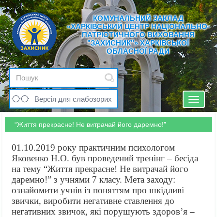
КОМУНАЛЬНИЙ ЗАКЛАД
«ХАРКІВСЬКИЙ ЦЕНТР НАЦІОНАЛЬНО-
ПАТРІОТИЧНОГО ВИХОВАННЯ
"ЗАХИСНИК"» ХАРКІВСЬКОЇ
ОБЛАСНОЇ РАДИ
Версія для слабозорих
Toggle
navigat
“Життя прекрасне! Не витрачай його даремно!”
01.10.2019 року практичним психологом
Яковенко Н.О. був проведений тренінг – бесіда
на тему “Життя прекрасне! Не витрачай його
даремно!” з учнями 7 класу. Мета заходу:
о
знайомити учнів із поняттям про шкідливі
звички, виробити негативне ставлення до
негативних звичок, які порушують здоров’я –