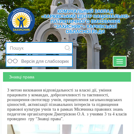
КОМУНАЛЬНИЙ ЗАКЛАД
«ХАРКІВСЬКИЙ ЦЕНТР НАЦІОНАЛЬНО-
ПАТРІОТИЧНОГО ВИХОВАННЯ
"ЗАХИСНИК"» ХАРКІВСЬКОЇ
ОБЛАСНОЇ РАДИ
Версія для слабозорих
Toggle
navigat
Знавці права
З метою виховання відповідальності за власні дії, уміння
працювати у командах, доброзичливості та тактивності,
розширення свотогляду учнів, прищеплення загальнолюдських
цінностей, активізації пізнавальних інтересів та підвищення
правової культури учнів та в рамках Місячника правових знань
педагогом організатором Дмитрієвою О.А. з учнями 3 та 4 класів
проведено гру “Знавці права”.