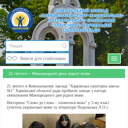
КОМУНАЛЬНИЙ ЗАКЛАД
«ХАРКІВСЬКИЙ ЦЕНТР НАЦІОНАЛЬНО-
ПАТРІОТИЧНОГО ВИХОВАННЯ
"ЗАХИСНИК"» ХАРКІВСЬКОЇ
ОБЛАСНОЇ РАДИ
Версія для слабозорих
Toggle
navigat
21 лютого – Міжнародний день рідної мови
21 лютого в Комунальному закладі “Харківська санаторна школа
№1” Харківської обласної ради пройшли заходи з нагоди
святкування Міжнародного дня рідної мови.
Вікторина “Слово до слова – зложиться мова” у 5-му класі
(учитель української мови та літератури Подольська Л.О.)