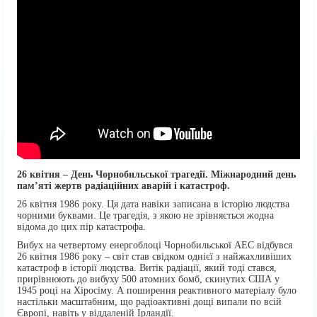
26 квітня – День Чорнобильської трагедії. Міжнародний день
пам’яті жертв радіаційних аварій і катастроф.
26 квітня 1986 року. Ця дата навіки записана в історію людства
чорними буквами. Це трагедія, з якою не зрівняється жодна
відома до цих пір катастрофа.
Вибух на четвертому енергоблоці Чорнобильської АЕС відбувся
26 квітня 1986 року – світ став свідком однієї з найжахливіших
катастроф в історії людства. Витік радіації, який тоді стався,
прирівнюють до вибуху 500 атомних бомб, скинутих США у
1945 році на Хіросіму. А поширення реактивного матеріалу було
настільки масштабним, що радіоактивні дощі випали по всій
Європі, навіть у віддаленій Ірландії.