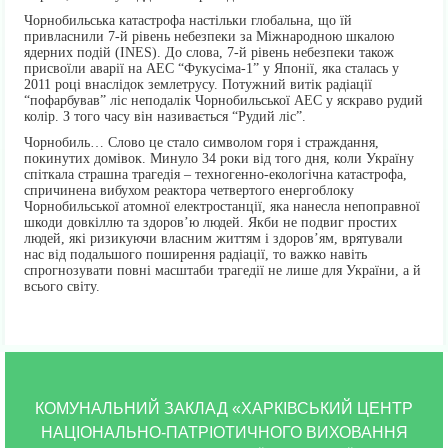
Чорнобильська катастрофа настільки глобальна, що їй
привласнили 7-й рівень небезпеки за Міжнародною шкалою
ядерних подій (INES). До слова, 7-й рівень небезпеки також
присвоїли аварії на АЕС “Фукусіма-1” у Японії, яка сталась у
2011 році внаслідок землетрусу. Потужний витік радіації
“пофарбував” ліс неподалік Чорнобильської АЕС у яскраво рудий
колір. З того часу він називається “Рудий ліс”.
Чорнобиль… Слово це стало символом горя і страждання,
покинутих домівок. Минуло 34 роки від того дня, коли Україну
спіткала страшна трагедія – техногенно-екологічна катастрофа,
спричинена вибухом реактора четвертого енергоблоку
Чорнобильської атомної електростанції, яка нанесла непоправної
шкоди довкіллю та здоров’ю людей. Якби не подвиг простих
людей, які ризикуючи власним життям і здоров’ям, врятували
нас від подальшого поширення радіації, то важко навіть
спрогнозувати повні масштаби трагедії не лише для України, а й
всього світу.
КОМУНАЛЬНИЙ ЗАКЛАД «ХАРКІВСЬКИЙ ЦЕНТР
НАЦІОНАЛЬНО-ПАТРІОТИЧНОГО ВИХОВАННЯ