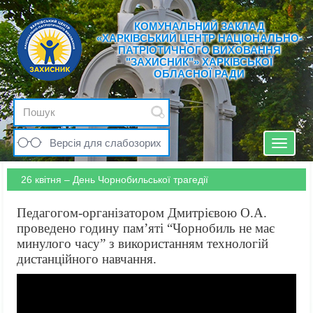
КОМУНАЛЬНИЙ ЗАКЛАД
«ХАРКІВСЬКИЙ ЦЕНТР НАЦІОНАЛЬНО-
ПАТРІОТИЧНОГО ВИХОВАННЯ
"ЗАХИСНИК"» ХАРКІВСЬКОЇ
ОБЛАСНОЇ РАДИ
Версія для слабозорих
Toggle
navigat
26 квітня – День Чорнобильської трагедії
Педагогом-організатором Дмитрієвою О.А.
проведено годину пам’яті “Чорнобиль не має
минулого часу” з використанням технологій
дистанційного навчання.