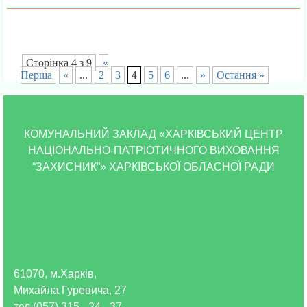
Сторінка 4 з 9
«
Перша
«
...
2
3
4
5
6
...
»
Остання »
КОМУНАЛЬНИЙ ЗАКЛАД «ХАРКІВСЬКИЙ ЦЕНТР
НАЦІОНАЛЬНО-ПАТРІОТИЧНОГО ВИХОВАННЯ
“ЗАХИСНИК”» ХАРКІВСЬКОЇ ОБЛАСНОЇ РАДИ
61070, м.Харків,
Михайла Гуревича, 27
тел (057) 315 - 24 - 37