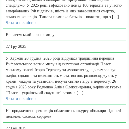
спецслужб. У 2025 році зафіксовано понад 100 терактів за участю
завербованих РФ підлітків, шість із них завершилися смертю,
самих виконавців. Типова помилка батьків – вважати, що з […]
Читати повністю
Вифлеємський вогонь миру
27 Гру 2025
У Харкові 20 грудня 2025 році відбулася традиційна передача
Вифлеємського вогню миру від скаутської організації Пласт
міському голові Ігорю Терехову та духовенству, що символізує
надію, єднання та незламність міста, вогонь розповсюджують у
храми, лікарні та установи, несучи світло і віру в перемогу. 26
грудня 2025 року Родченко Аліна Олександрівна, керівник гуртка
“Пласт – український скаутинг” разом з […]
Читати повністю
Нагородження переможців обласного конкурсу «Кольори гідності:
пензлем, словом, серцем»
22 Гру 2025