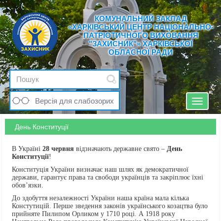
КОМУНАЛЬНИЙ ЗАКЛАД
«ХАРКІВСЬКИЙ ЦЕНТР НАЦІОНАЛЬНО-
ПАТРІОТИЧНОГО ВИХОВАННЯ
"ЗАХИСНИК"» ХАРКІВСЬКОЇ
ОБЛАСНОЇ РАДИ
Версія для слабозорих
Toggle
navigat
День Конституції
В Україні
28 червня
відзначають державне свято –
День
Конституції
!
Конституція України визначає наш шлях як демократичної
держави, гарантує права та свободи українців та закріплює їхні
обов’язки.
До здобуття незалежності України наша країна мала кілька
Констутицій. Перше зведення законів українського козацтва було
прийняте Пилипом Орликом у 1710 році. А 1918 року