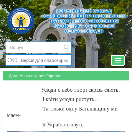
КОМУНАЛЬНИЙ ЗАКЛАД
«ХАРКІВСЬКИЙ ЦЕНТР НАЦІОНАЛЬНО-
ПАТРІОТИЧНОГО ВИХОВАННЯ
"ЗАХИСНИК"» ХАРКІВСЬКОЇ
ОБЛАСНОЇ РАДИ
Версія для слабозорих
Toggle
navigat
День Незалежності України
Усюди є небо і зорі скрізь сяють,
І квіти усюди ростуть…
Та тільки одну Батьківщину ми
маєм-
її Україною звуть.