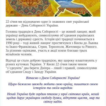
22 січня ми відзначаємо одне із знакових свят української
держави – День Соборності України.
Головна традиція в День Соборності – це живий ланцюг, який
українці вибудовують, символізуючи об’єднання українських
земель і державну єдність. Історія цієї традиції починається в
1990 році – тоді живий ланцюг простягнувся з Києва до Львова
та Івано-Франківська, Стрия, Тернополя, Житомира та Рівного.
За різними оцінками, участь в акції взяли близько трьох
мільйонів чоловік.
Відтоді це стало доброю традицією, яку щороку влаштовують у
різних куточках України. У Києві 22 січня таким чином
“з’єднують” два береги Дніпра – лівий і правий, символізуючи
об’єднання Сходу і Заходу України.
Вітаємо з Днем Соборності України!
Щиро бажаємо завжди любити свою країну, пишатися своєю
історією та своїм народом.
Нехай Україна буде гордим птахом у зграї світових країн, нехай
щодня дарує українцям свободу думки, відчуття щастя, мир та
світлу надію.