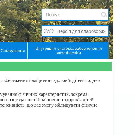
Версія для слабозорих
Внутрішня система забезпечення
Спілкування
якості освіти
 збереження і зміцнення здоров’я дітей – одне з
рмування фізичних характеристик, зокрема
 працездатності і зміцненню здоров’я дітей
тенсивність, що дає змогу збільшувати фізичне