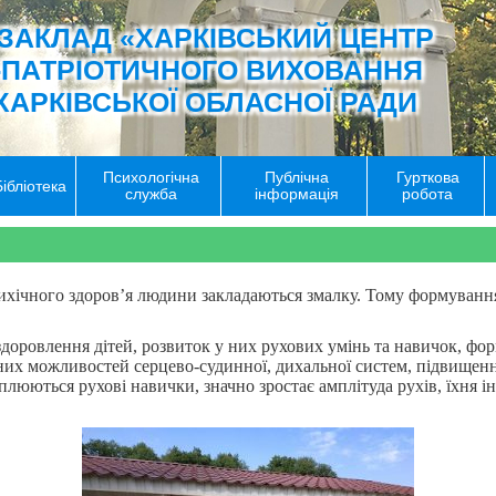
ЗАКЛАД «ХАРКІВСЬКИЙ ЦЕНТР
-ПАТРІОТИЧНОГО ВИХОВАННЯ
ХАРКІВСЬКОЇ ОБЛАСНОЇ РАДИ
Психологічна
Публічна
Гурткова
Бібліотека
служба
інформація
робота
ихічного здоров’я людини закладаються змалку. Тому формування,
здоровлення дітей, розвиток у них рухових умінь та навичок, фо
х можливостей серцево-судинної, дихальної систем, підвищенню
люються рухові навички, значно зростає амплітуда рухів, їхня ін