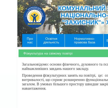
КОМУНАЛЬНИЙ 
НАЦІОНАЛЬНО
"ЗАХИСНИК"» 
Про
Освітня
Нормативно-
нас
діяльність
правова база
Фізкукльтура на свіжому повітрі
Загальновідомо: основи фізичного, духовного та пс
найважливіших завдань нашого закладу.
Проведення фізкультурних занять на повітрі, це: о
витривалості, що сприяє розширенню функціональни
загалом. В умовах більшого простору швидше закріп
навантаження.