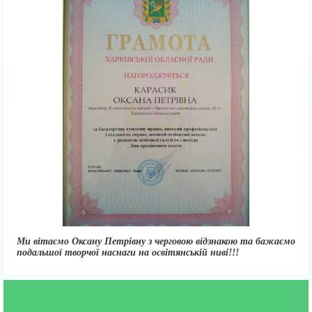
Ми вітаємо Оксану Петрівну з черговою відзнакою та бажаємо
подальшої творчої наснаги на освітянській ниві!!!