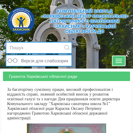
КОМУНАЛЬНИЙ ЗАКЛАД
«ХАРКІВСЬКИЙ ЦЕНТР НАЦІОНАЛЬНО-
ПАТРІОТИЧНОГО ВИХОВАННЯ
"ЗАХИСНИК"» ХАРКІВСЬКОЇ
ОБЛАСНОЇ РАДИ
Версія для слабозорих
Toggle
navigat
Грамота Харківської обласної ради
За багаторічну сумлінну працю, високий професіоналізм і
відданість справі, значний особистий внесок у розвиток
освітньої галузі та з нагоди Дня працівників освіти директора
Комунального закладу “Харківська санаторна школа №1”
Харківської обласної ради Карасик Оксану Петрівну
нагороджено Грамотою Харківської обласної державної
адміністрації.