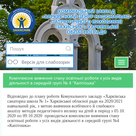
КОМУНАЛЬНИЙ ЗАКЛАД
«ХАРКІВСЬКИЙ ЦЕНТР НАЦІОНАЛЬНО-
ПАТРІОТИЧНОГО ВИХОВАННЯ
"ЗАХИСНИК"» ХАРКІВСЬКОЇ
ОБЛАСНОЇ РАДИ
Версія для слабозорих
Toggle
navigat
Комплексне вивчення стану освітньої роботи з усіх видів
діяльності в середній групі № 4 “Капітошка”
Відповідно до плану роботи Комунального закладу «Харківська
санаторна школа № 1» Харківської обласної ради на 2020/2021
навчальний рік, з метою вивчення всебічного й глибокого
аналізу методів педагогічного впливу на дітей в період з 05.10.
2020 по 09.10.2020 проводиться комплексне вивчення стану
освітньої роботи з усіх видів діяльності в середній групі №4
«Капітошка»