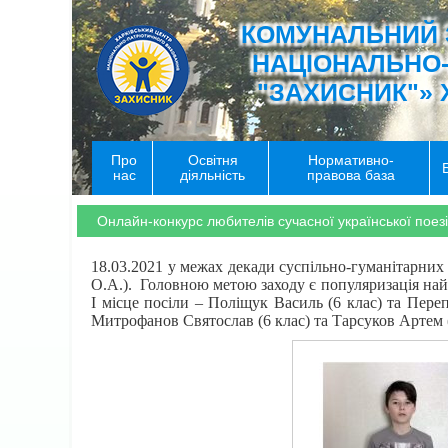
КОМУНАЛЬНИЙ 
НАЦІОНАЛЬНО
"ЗАХИСНИК"» 
Про
Освітня
Нормативно-
нас
діяльність
правова база
Онлайн-конкурс любителів сучасної української поезі
18.03.2021 у межах декади суспільно-гуманітарни
О.А.). Головною метою заходу є популяризація найк
І місце посіли – Поліщук Василь (6 клас) та Перепе
Митрофанов Святослав (6 клас) та Тарсуков Артем (