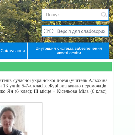
Версія для слабозорих
Внутрішня система забезпечення
Спілкування
якості освіти
ів сучасної української поезії (учитель Альохіна
 13 учнів 5-7-х класів. Журі визначило переможців:
о Ян (6 клас); ІІІ місце – Кісельова Міла (6 клас),