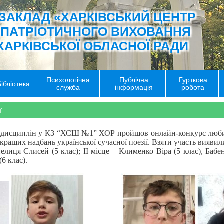
ЗАКЛАД «ХАРКІВСЬКИЙ ЦЕНТР
-ПАТРІОТИЧНОГО ВИХОВАННЯ
ХАРКІВСЬКОЇ ОБЛАСНОЇ РАДИ
Психологічна
Публічна
Гурткова
Бібліотека
служба
інформація
робота
ї
х дисциплін у КЗ “ХСШ №1” ХОР пройшов онлайн-конкурс любител
ращих надбань української сучасної поезії. Взяти участь виявили
лиця Єлисей (5 клас); ІІ місце – Клименко Віра (5 клас), Бабенк
6 клас).