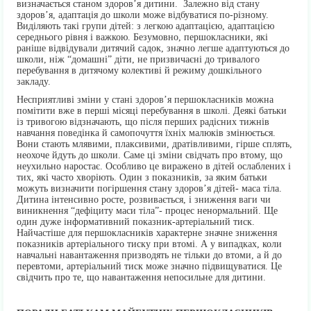
визначається станом здоров’я дитини. Залежно від стану
здоров’я, адаптація до школи може відбуватися по-різному.
Виділяють такі групи дітей: з легкою адаптацією, адаптацією
середнього рівня і важкою. Безумовно, першокласники, які
раніше відвідували дитячий садок, значно легше адаптуються до
школи, ніж “домашні” діти, не призвичаєні до тривалого
перебування в дитячому колективі й режиму дошкільного
закладу.
Несприятливі зміни у стані здоров’я першокласників можна
помітити вже в перші місяці перебування в школі. Деякі батьки
із тривогою відзначають, що після перших радісних тижнів
навчання поведінка й самопочуття їхніх малюків змінюється.
Вони стають млявими, плаксивими, дратівливими, гірше сплять,
неохоче йдуть до школи. Саме ці зміни свідчать про втому, що
неухильно наростає. Особливо це виражено в дітей ослаблених і
тих, які часто хворіють. Один з показників, за яким батьки
можуть визначити погіршення стану здоров’я дітей- маса тіла.
Дитина інтенсивно росте, розвивається, і зниження ваги чи
виникнення “дефіциту маси тіла”- процес ненормальний. Ще
один дуже інформативний показник-артеріальний тиск.
Найчастіше для першокласників характерне значне зниження
показників артеріального тиску при втомі. А у випадках, коли
навчальні навантаження призводять не тільки до втоми, а й до
перевтоми, артеріальний тиск може значно підвищуватися. Це
свідчить про те, що навантаження непосильне для дитини.