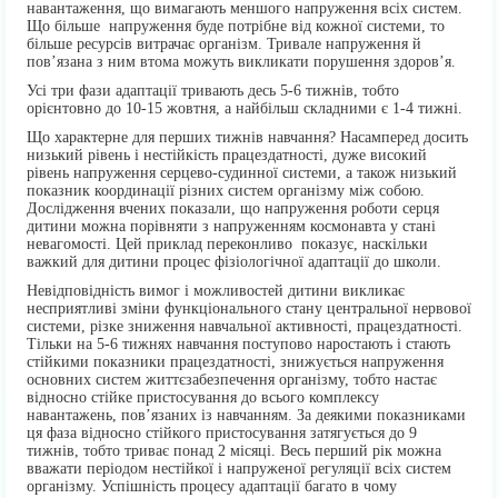
навантаження, що вимагають меншого напруження всіх систем.
Що більше напруження буде потрібне від кожної системи, то
більше ресурсів витрачає організм. Тривале напруження й
пов’язана з ним втома можуть викликати порушення здоров’я.
Усі три фази адаптації тривають десь 5-6 тижнів, тобто
орієнтовно до 10-15 жовтня, а найбільш складними є 1-4 тижні.
Що характерне для перших тижнів навчання? Насамперед досить
низький рівень і нестійкість працездатності, дуже високий
рівень напруження серцево-судинної системи, а також низький
показник координації різних систем організму між собою.
Дослідження вчених показали, що напруження роботи серця
дитини можна порівняти з напруженням космонавта у стані
невагомості. Цей приклад переконливо показує, наскільки
важкий для дитини процес фізіологічної адаптації до школи.
Невідповідність вимог і можливостей дитини викликає
несприятливі зміни функціонального стану центральної нервової
системи, різке зниження навчальної активності, працездатності.
Тільки на 5-6 тижнях навчання поступово наростають і стають
стійкими показники працездатності, знижується напруження
основних систем життєзабезпечення організму, тобто настає
відносно стійке пристосування до всього комплексу
навантажень, пов’язаних із навчанням. За деякими показниками
ця фаза відносно стійкого пристосування затягується до 9
тижнів, тобто триває понад 2 місяці. Весь перший рік можна
вважати періодом нестійкої і напруженої регуляції всіх систем
організму. Успішність процесу адаптації багато в чому