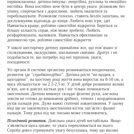
першокласника: дитина-імпульс- енергійна, рухлива та емоційно
нестійка. Вона постійно хоче бути в центрі уваги: розмовляє без
упину, сперечається з дорослими, любить хвалитися та
перебільшувати. Розмовляє голосно, ставить безліч запитань, не
дослуховуючи відповідь до кінця. Любить нові ігри, ідеї.
Навчається краще, роблячи самостійні відкриття. Береться за
більшу кількість справ, ніж може зробити. Любить
розфарбовувати, малювати. Навчається ефективніше за
допомогою гри, роблячи самостійні відкриття.
У школі шестирічну дитину приваблює все, що пов’язано зі
спілкуванням, екскурсіями, шкільними святами. Дратує і не
подобається те, що потребує від неї терпіння, уваги,
посидючості.
Усі органи й системи організму розвиваються неодночасно,
розвиток іде “стрибкоподібно”. Дитина росте “не щодня, а
щогодини”: на шостому році життя вона виростає на 8-10 см, а
маса збільшується- на 2.2-2.5 кг. У дітей добре розвинені великі
м’язи, але в довгих кістках рук і ніг тільки починається
окостеніння. Дитина виконує складні фізичні рухи, але вона
зовсім не готова до виконання дрібних, точних і координованих
рухів пальців рук. Дуже важкі статичні навантаження. У цьому
віці ще не закінчилось окостеніння кісток зап’ястя і фаланг
пальців. Тому рука під час письма може стомлюватись.
Психічний розвиток.
Довільна увага дітей нестабільна. Якщо
з’являється щось цікаве, то увага переключається на нього.
Спроба довго утримувати увагу безуспішна, тому що високе