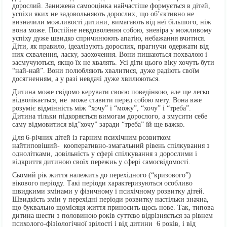
дорослий. Занижена самооцінка найчастіше формується в дітей,
успіхи яких не задовольняють дорослих, що об’єктивно не
визначили можливості дитини, вимагають від неї більшого, ніж
вона може. Постійне невдоволення собою, зневіра у можливому
успіху дуже швидко спричинюють апатію, небажання вчитися.
Діти, як правило, ідеалізують дорослих, прагнучи одержати від
них схвалення, ласку, заохочення. Вони пишаються похвалою і
засмучуються, якщо їх не хвалять. Усі діти цього віку хочуть бути
“най-най”. Вони полюбляють хвалитися, дуже радіють своїм
досягненням, а у разі невдачі дуже хвилюються.
Дитина може свідомо керувати своєю поведінкою, але ще легко
відволікається, не може ставити перед собою мету. Вона вже
розуміє відмінність між “хочу” і “можу”, “хочу” і “треба”.
Дитина тільки підкоряється вимогам дорослого, а змусити себе
саму відмовитися від”хочу” заради “треба” їй ще важко.
Для 6-річних дітей із гарним психічним розвитком
найтиповіший- кооперативно-змагальний рівень спілкування з
однолітками, довільність у сфері спілкування з дорослими і
відкриття дитиною своїх пережиь у сфері самосвідомості.
Сьомий рік життя належить до перехідного (“кризового”)
вікового періоду. Такі періоди характеризуються особливо
швидкими змінами у фізичному і психічному розвитку дітей.
Швидкість змін у перехідні періоди розвитку настільки значна,
що буквально щомісяця життя приносить щось нове. Так, типова
дитина шести з половиною років суттєво відрізняється за рівнем
психолого-фізіологічної зрілості і від дитини 6 років, і від