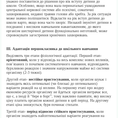
уважно поставитися до рішення про вік вступу дитини до
школи. Особливо, якщо вона мала перинатальні ушкодження
центральної нервової системи або психічні, соматичні
захворювання, недавні травми голови або хребта. За рік ситуація
може значно поліпшитися. Відкласти на рік вступ дитини до
школи варто, якщо вона часто хворіє. Низький імунітет дитини в
поєднанні з високим навчальним навантаженням, до якого
організм шестирічної дитини функціонально неготовий, може
спровокувати загострення хронічних захворювань.
ІІІ. Адаптація першокласника до шкільного навчання
Виділяють три етапи фізіологічної адаптації. Перший етап-
орієнтовний,
коли у відповідь на весь комплекс нових впливів,
пов’язаних із початком систематичного навчання, відповідають
бурхливою реакцією і значним напруженням майже всі системи
організму (2-3 тижні).
Другий етап-
нестійке пристосування,
коли організм шукає і
знаходить якісь оптимальні (чи близькі до оптимальних)
варіанти реакцій на ці впливи. На першому етапі про жодну
економію ресурсів організму не йдеться: організм витрачає все,
що є, а іноді й “бере в борг”; тому важливо памятати, яку високу
ціну платить організм кожної дитини в цей період. На другому
етапі ціна знижується, буря починає стихати.
Третій етап-
період відносно стійкого пристосування,
коли
організм знаходить найоптимальніші варіанти реагування на