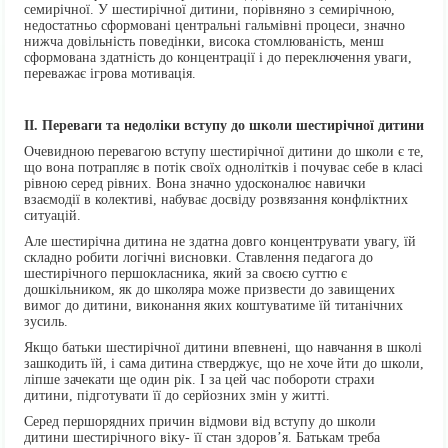
семирічної. У шестирічної дитини, порівняно з семирічною,
недостатньо сформовані центральні гальмівні процеси, значно
нижча довільність поведінки, висока стомлюваність, менш
сформована здатність до концентрації і до переключення уваги,
переважає ігрова мотивація.
ІІ. Переваги та недоліки вступу до школи шестирічної дитини
Очевидною перевагою вступу шестирічної дитини до школи є те,
що вона потрапляє в потік своїх однолітків і почуває себе в класі
рівною серед рівних. Вона значно удосконалює навички
взаємодії в колективі, набуває досвіду розвязання конфліктних
ситуацій.
Але шестирічна дитина не здатна довго концентрувати увагу, їй
складно робити логічні висновки. Ставлення педагога до
шестирічного першокласника, який за своєю суттю є
дошкільником, як до школяра може призвести до завищених
вимог до дитини, виконання яких коштуватиме їй титанічних
зусиль.
Якщо батьки шестирічної дитини впевнені, що навчання в школі
зашкодить їй, і сама дитина стверджує, що не хоче йти до школи,
ліпше зачекати ще один рік. І за цей час побороти страхи
дитини, підготувати її до серйозних змін у житті.
Серед першорядних причин відмови від вступу до школи
дитини шестирічного віку- її стан здоров’я. Батькам треба