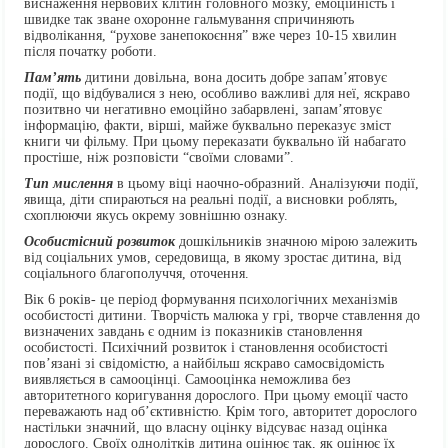
виснаження нервових клітин головного мозку, емоційність і
швидке так зване охоронне гальмування спричиняють
відволікання, “рухове занепокоєння” вже через 10-15 хвилин
після початку роботи.
Пам’ять
дитини довільна, вона досить добре запам’ятовує
події, що відбувалися з нею, особливо важливі для неї, яскраво
позитвно чи негативно емоційно забарвлені, запам’ятовує
інформацію, факти, вірші, майже буквально переказує зміст
книги чи фільму. При цьому переказати буквально їй набагато
простіше, ніж розповісти “своїми словами”.
Тип мислення
в цьому віці наочно-образний. Аналізуючи події,
явища, діти спираються на реальні події, а висновки роблять,
схоплюючи якусь окрему зовнішню ознаку.
Особистісний розвиток
дошкільників значною мірою залежить
від соціальних умов, середовища, в якому зростає дитина, від
соціального благополуччя, оточення.
Вік 6 років- це період формування психологічних механізмів
особистості дитини. Творчість малюка у грі, творче ставлення до
визначених завдань є одним із показників становлення
особистості. Психічний розвиток і становлення особистості
пов’язані зі свідомістю, а найбільш яскраво самосвідомість
виявляється в самооцінці. Самооцінка неможлива без
авторитетного коригування дорослого. При цьому емоції часто
переважають над об’єктивністю. Крім того, авторитет дорослого
настільки значний, що власну оцінку відсуває назад оцінка
дорослого. Своїх однолітків дитина оцінює так, як оцінює їх