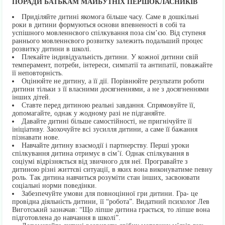
ПОРАДИ БАТЬКАМ МАЙБУТНІХ ПЕРШОКЛАСНИКІВ
Приділяйте дитині якомога більше часу. Саме в дошкільні
роки в дитини формуються основи впевненості в собі та
успішного мовленнєвого спілкування поза сім’єю. Від ступеня
раннього мовленнєвого розвитку залежить подальший процес
розвитку дитини в школі.
Плекайте індивідуальність дитини. У кожної дитини свій
темперамент, потреби, інтереси, симпатії та антипатії, поважайте
її неповторність.
Оцінюйте не дитину, а її дії. Порівнюйте результати роботи
дитини тільки з її власними досягненнями, а не з досягненнями
інших дітей.
Ставте перед дитиною реальні завдання. Спрямовуйте її,
допомагайте, однак у жодному разі не підганяйте.
Давайте дитині більше самостійності, не пригнічуйте її
ініціативу. Заохочуйте всі зусилля дитини, а саме її бажання
пізнавати нове.
Навчайте дитину взаємодії і партнерству. Перші уроки
спілкування дитина отримує в сім’ї. Однак спілкування в
соціумі відрізняється від звичного для неї. Програвайте з
дитиною різні життєві ситуації, в яких вона виконуватиме певну
роль. Так дитина навчиться розуміти стан інших, засвоювати
соціальні норми поведінки.
Забезпечуйте умови для повноцінної гри дитини. Гра- це
провідна діяльність дитини, її “робота”. Видатний психолог Лев
Виготський зазначав: “Що ліпше дитина грається, то ліпше вона
підготовлена до навчання в школі”.