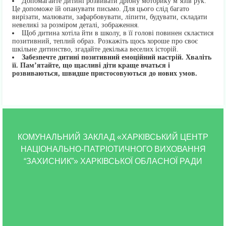
Допомагайте дитині розвивати дрібну моторику м’язів рук.
Це допоможе їй опанувати письмо. Для цього слід багато
вирізати, малювати, зафарбовувати, ліпити, будувати, складати
невеликі за розміром деталі, зображення.
Щоб дитина хотіла йти в школу, в її голові повинен скластися
позитивний, теплий образ. Розкажіть щось хороше про своє
шкільне дитинство, згадайте декілька веселих історій.
Забезпечте дитині позитивний емоційний настрій. Хваліть
її. Пам’ятайте, що щасливі діти краще вчаться і
розвиваються, швидше пристосовуються до нових умов.
КОМУНАЛЬНИЙ ЗАКЛАД «ХАРКІВСЬКИЙ ЦЕНТР
НАЦІОНАЛЬНО-ПАТРІОТИЧНОГО ВИХОВАННЯ
“ЗАХИСНИК”» ХАРКІВСЬКОЇ ОБЛАСНОЇ РАДИ