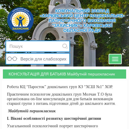
КОМУНАЛЬНИЙ ЗАКЛАД
«ХАРКІВСЬКИЙ ЦЕНТР НАЦІОНАЛЬНО-
ПАТРІОТИЧНОГО ВИХОВАННЯ
"ЗАХИСНИК"» ХАРКІВСЬКОЇ
ОБЛАСНОЇ РАДИ
Версія для слабозорих
Toggle
navigat
КОНСУЛЬТАЦІЯ ДЛЯ БАТЬКІВ Майбутній першокласник
Робота КЦ “Паросток” дошкільних груп КЗ “ХСШ №1” ХОР.
Практичним психологом дошкільних груп Молчан Т.О була
організована on-line консультація для для батьків вихованців
старшої групи з питань підготовки дітей до шкільного життя.
Майбутній першокласник
І.
Вікові особливості розвитку шестирічної дитини
Узагальнений психологічний портрет шестирічного