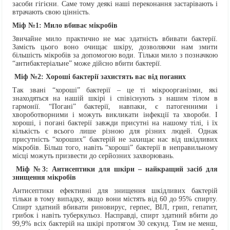
засоби гігієни. Саме тому деякі наші переконання застарівають і
втрачають свою цінність.
Міф №1: Мило вбиває мікробів
Звичайне мило практично не має здатність вбивати бактерії.
Замість цього воно очищає шкіру, дозволяючи нам змити
більшість мікробів за допомогою води. Тільки мило з позначкою
“антибактеріальне” може дійсно вбити бактерії.
Міф №2: Хороші бактерії захистять вас від поганих
Так звані “хороші” бактерії – це ті мікроорганізми, які
знаходяться на нашій шкірі і співіснують з нашим тілом в
гармонії. “Погані” бактерії, навпаки, є патогенними і
хвороботворними і можуть викликати інфекції та хвороби. І
хороші, і погані бактерії завжди присутні на нашому тілі, і їх
кількість є всього лише різною для різних людей. Однак
присутність “хороших” бактерій не захищає нас від шкідливих
мікробів. Більш того, навіть “хороші” бактерії в неправильному
місці можуть призвести до серйозних захворювань.
Міф №3: Антисептики для шкіри – найкращий засіб для
знищення мікробів
Антисептики ефективні для знищення шкідливих бактерій
тільки в тому випадку, якщо вони містять від 60 до 95% спирту.
Спирт здатний вбивати риновирус, герпес, ВІЛ, грип, гепатит,
грибок і навіть туберкульоз. Насправді, спирт здатний вбити до
99,9% всіх бактерій на шкірі протягом 30 секунд. Тим не менш,