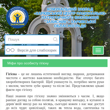
КОМУНАЛЬНИЙ ЗАКЛАД
«ХАРКІВСЬКИЙ ЦЕНТР НАЦІОНАЛЬНО-
ПАТРІОТИЧНОГО ВИХОВАННЯ
"ЗАХИСНИК"» ХАРКІВСЬКОЇ
ОБЛАСНОЇ РАДИ
Версія для слабозорих
Toggle
navigat
Міфи про особисту гігієну
Гігієна
– це не лишень естетичний вигляд людини, дотримання
чистоти є життєво важливою необхідністю. Нас оточує багато
хвороботворних бактерій. Щоб уникнути їх, потрібно мити руки
з милом, чистити зуби зранку та після їжі. Представляємо цікаві
факти про гігієну.
Наші знання про гігієну значно змінюються з часом. І, якщо
раніше догляд за собою полягав, в кращому випадку, в купанні в
дерев’яній мисці раз на місяць, сьогодні кожен з нас має доступ
до всіх чудес цивілізації, таких як тепла вода, сантехніка та