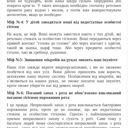
вони не підходять, коли наша шкіра сильно забруднена або
покрита кров’ю. У таких випадках необхідно спочатку ретельно
промити рану водою і милом, а потім вже використовувати
антисептик, якщо це необхідно.
Міф №4: У дітей заводяться воші від недостатньо особистої
гігієни
На жаль, це міф. Воші можуть завестися навіть у тих дітей, які
ретельно стежать за особистою гігієною. Воші передаються через
прямий контакт “голова до голови” або через контакт з одягом,
такий як шапка, шарф тощо. Або через предмети особистої
гігієни, такі як гребінці, рушники.
Міф №5: Знищення мікробів на руках знизить наш імунітет
Наше тіло завжди вкрите мікроорганізмами, і ми не зможемо
позбутися від них усіх. Вони дійсно приносять нам користь,
активуючи нашу імунну систему. Позбавлення від мікробів, які
з’являються на наших руках, не зможе знизити наш імунітет,
проте зможе уберегти нас від деяких хвороб.
Міф №6: Поганий запах з рота не обов’язково викликаний
поганою гігієною порожнини рота
І це правда. Неприємний запах з рота викликається бактеріями
порожнини рота, проте це не означає, що ми недостатньо
стежим за особистою гігієною. Однією з найпоширеніших
причин неприємного запаху є сухість у роті. Саме тому у
багатьох людей може спостерігатися неприємний запах з рота
вранці, адже під час сну сповільнюється виробництво слини.