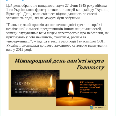
Цей день обрано не випадково, адже 27 січня 1945 року війська
1-го Українського фронту визволили людей концтабору “Аушвіц-
Біркенау”. День, коли світ несе відповідальність за скоєні
злочини та події, які не можуть бути забутими.
“Голокост, який призвів до знищення однієї третини євреїв і
незліченної кількості представників інших національностей,
завжди слугуватиме всім людям пересторогою про небезпеки, які
приховують у собі ненависть, фанатизм, расизм та
упередження…”, – йдется в тексті резолюції Генасамблеї ООН.
Україна приєдналася до цього важливого світового вшанування
вже у 2012 році.