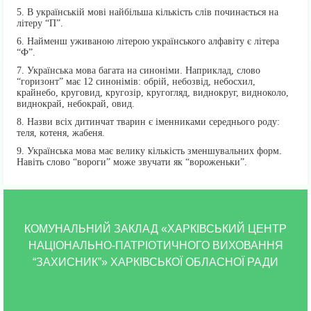
5. В українській мові найбільша кількість слів починається на
літеру “П”.
6. Найменш уживаною літерою українського алфавіту є літера
“Ф”.
7. Українська мова багата на синоніми. Наприклад, слово
“горизонт” має 12 синонімів: обрій, небозвід, небосхил,
крайнебо, круговид, кругозір, кругогляд, виднокруг, видноколо,
виднокрай, небокрай, овид.
8. Назви всіх дитинчат тварин є іменниками середнього роду:
теля, котеня, жабеня.
9. Українська мова має велику кількість зменшувальних форм.
Навіть слово “вороги” може звучати як “вороженьки”.
КОМУНАЛЬНИЙ ЗАКЛАД «ХАРКІВСЬКИЙ ЦЕНТР
НАЦІОНАЛЬНО-ПАТРІОТИЧНОГО ВИХОВАННЯ
“ЗАХИСНИК”» ХАРКІВСЬКОЇ ОБЛАСНОЇ РАДИ