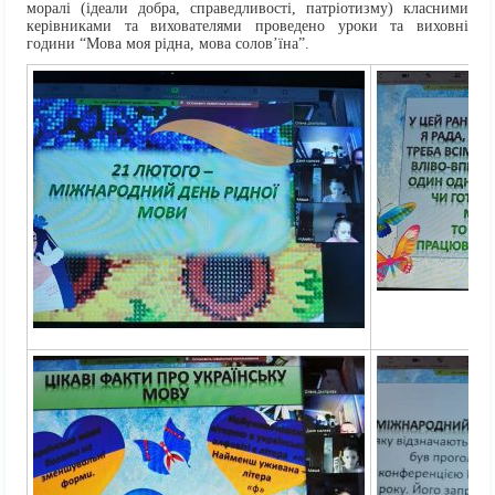
моралі (ідеали добра, справедливості, патріотизму) класними
керівниками та вихователями проведено уроки та виховні
години “Мова моя рідна, мова солов’їна”.