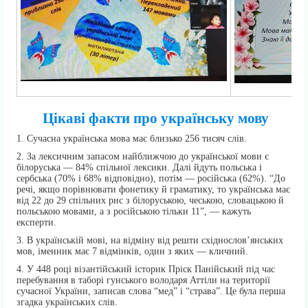
Цікаві факти про українську мову
1. Сучасна українська мова має близько 256 тисяч слів.
2. За лексичним запасом найближчою до української мови є
білоруська — 84% спільної лексики. Далі йдуть польська і
сербська (70% і 68% відповідно), потім — російська (62%). “До
речі, якщо порівнювати фонетику й граматику, то українська має
від 22 до 29 спільних рис з білоруською, чеською, словацькою й
польською мовами, а з російською тільки 11”, — кажуть
експерти.
3. В українській мові, на відміну від решти східнослов’янських
мов, іменник має 7 відмінків, один з яких — кличний.
4. У 448 році візантійський історик Пріск Панійський під час
перебування в таборі гунського володаря Аттіли на території
сучасної України, записав слова “мед” і “страва”. Це була перша
згадка українських слів.