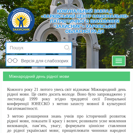
КОМУНАЛЬНИЙ ЗАКЛАД
«ХАРКІВСЬКИЙ ЦЕНТР НАЦІОНАЛЬНО-
ПАТРІОТИЧНОГО ВИХОВАННЯ
"ЗАХИСНИК"» ХАРКІВСЬКОЇ
ОБЛАСНОЇ РАДИ
Версія для слабозорих
Toggle
navigat
Міжнародний день рідної мови
Кожного року 21 лютого увесь світ відзначає Міжнародний день
рідної мови. Це свято досить молоде. Воно було запроваджено у
листопаді 1999 року згідно тридцятої сесії Генеральної
конференції ЮНЕСКО з метою захисту мовної й культурної
багатоманітності.
З метою розширення знань учнів про історичний розвиток
рідної мови, показати її красу і велич; розвивати усне мовлення
вихованців, пам’ять, увагу; формувати ціннісне ставлення
до рідної української мови; прищеплювати чинники народної